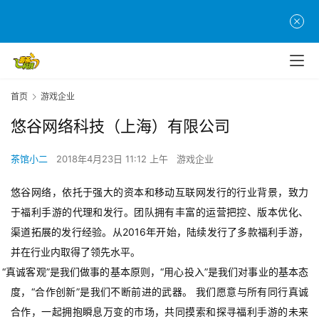
首
页
首页
游戏企业
游
悠谷网络科技（上海）有限公司
茶
原
茶馆小二
2018年4月23日 11:12 上午
游戏企业
创
悠谷网络，依托于强大的资本和移动互联网发行的行业背景，致力
游
于福利手游的代理和发行。团队拥有丰富的运营把控、版本优化、
戏
渠道拓展的发行经验。从2016年开始，陆续发行了多款福利手游，
业
并在行业内取得了领先水平。
界
“真诚客观”
是我们做事的基本原则，“用心投入”是我们对事业的基本态
度，“合作创新”是我们不断前进的武器。 我们愿意与所有同行真诚
手
合作，一起拥抱瞬息万变的市场，共同摸索和探寻福利手游的未来