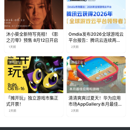
茶
对
接
会
沐小葵全新特写亮相！《影
Omdia发布2026全球游戏云
之刃零》预售 8月12日开启
平台报告：腾讯云连续两年
上
入选“领导者”象限
1天前
2天前
海
游戏企业
游戏企业
站
中
文
「摊开玩」独立游戏市集正
清清爽爽过夏天！华为应用
(
式开票！
市场AppGallery本月最佳上
中
新，款款提升幸福感
2天前
2天前
国
)