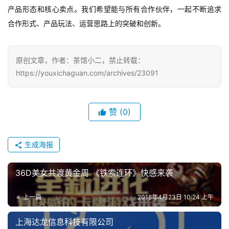
机
产品形态和核心卖点。我们希望能与所有合作伙伴，一起不断追求
游
合作形式、产品玩法、运营思路上的突破和创新。
戏
单
原创文章，作者：茶馆小二，禁止转载：
机
https://youxichaguan.com/archives/23091
游
戏
赞
(0)
休
闲
游
生成海报
戏
36D美女共渡黄金周 《铁索连环》快感来袭
2
0
上一篇
2018年4月23日 10:24 上午
2
5
上海达龙信息科技有限公司