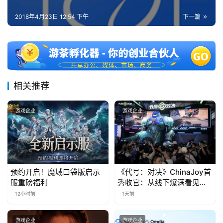
第
十
2018年4月23日 12:54 下午
下一篇
三
届
金
茶
奖
相关推荐
游戏企业
游戏企业
7
月
3
预约开启！魔域口袋版启示
《代号：对决》ChinaJoy首
0
服重磅福利
秀收官：从线下爆满看见玩
日
家的真实期待
12小时前
1天前
游
游戏企业
游戏企业