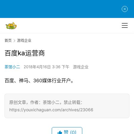
页
游
茶
原
创
首页
游戏企业
百度ka运营商
游
戏
茶馆小二
2018年4月16日 3:36 下午
游戏企业
业
界
百度、神马、360媒体行业开户。
手
机
原创文章，作者：茶馆小二，禁止转载：
游
https://youxichaguan.com/archives/23066
戏
单
赞
(0)