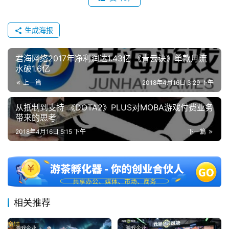
机
游
生成海报
戏
君海网络2017年净利润达1.43亿 《青云诀》单款月流
休
水破1.6亿
闲
上一篇
2018年4月16日 3:29 下午
游
戏
从抵制到支持 《DOTA2》PLUS对MOBA游戏付费业务
带来的思考
2
2018年4月16日 5:15 下午
下一篇
0
2
5
第
十
三
相关推荐
届
金
游戏企业
游戏企业