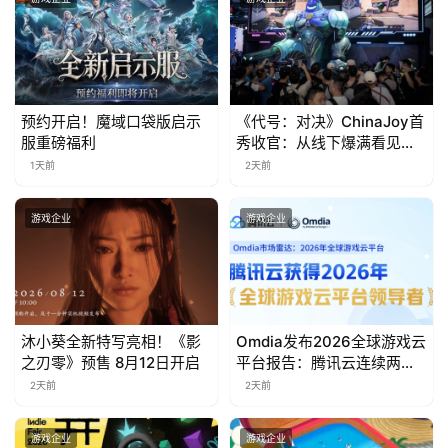
茶
奖
预约开启！魔域口袋版启示
《代号：对决》ChinaJoy首
7
服重磅福利
秀收官：从线下爆满看见玩
家的真实期待
月
1天前
2天前
3
游戏企业
游戏企业
0
日
游
沐小葵全新特写亮相！《影
Omdia发布2026全球游戏云
茶
之刃零》预售 8月12日开启
平台报告：腾讯云连续两年
对
入选“领导者”象限
2天前
2天前
接
游戏企业
游戏企业