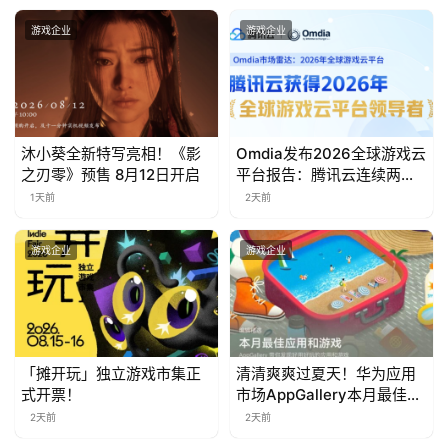
茶
游戏企业
游戏企业
对
接
会
沐小葵全新特写亮相！《影
Omdia发布2026全球游戏云
上
之刃零》预售 8月12日开启
平台报告：腾讯云连续两年
入选“领导者”象限
1天前
2天前
海
站
游戏企业
游戏企业
中
文
(
「摊开玩」独立游戏市集正
清清爽爽过夏天！华为应用
式开票！
市场AppGallery本月最佳上
中
新，款款提升幸福感
国
2天前
2天前
)