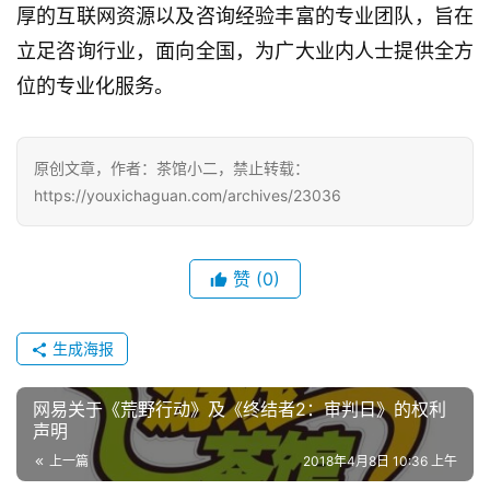
厚的互联网资源以及咨询经验丰富的专业团队，旨在
机
游
立足咨询行业，面向全国，为广大业内人士提供全方
戏
位的专业化服务。
单
机
原创文章，作者：茶馆小二，禁止转载：
游
https://youxichaguan.com/archives/23036
戏
休
赞
(0)
闲
游
生成海报
戏
网易关于《荒野行动》及《终结者2：审判日》的权利
2
声明
0
2
上一篇
2018年4月8日 10:36 上午
5