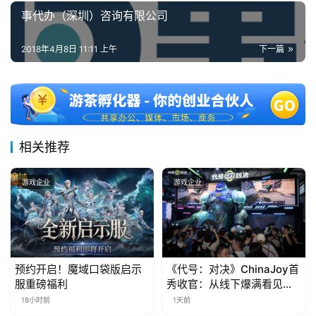
事代办（深圳）咨询有限公司
第
十
三
2018年4月8日 11:11 上午
下一篇
届
金
茶
奖
相关推荐
7
游戏企业
游戏企业
月
3
0
预约开启！魔域口袋版启示
《代号：对决》ChinaJoy首
服重磅福利
秀收官：从线下爆满看见玩
日
家的真实期待
18小时前
1天前
游