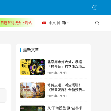
30日游茶对接会上海站
中文 (中国)
最新文章
北京周末好去处，暴造
「摊开玩」独立游戏市集
正式开票！
2026年8月7日
修剪皮毛，听些闲聊！
《异兽发廊》全新预告与
Steam免费试玩公开
2026年8月7日
从“下海摸鱼”到“丛林求