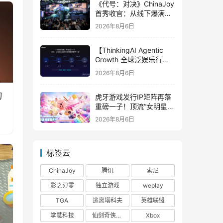
《代号：对决》ChinaJoy
首秀收官：从线下爆满看
见玩家的真实期待
2026年8月6日
【ThinkingAI Agentic
Growth 全球泛娱乐行业
峰会】Agent 时代，人到
2026年8月6日
底负责什么
刃
虎牙游戏发行IP矩阵再落
重磅一子！顶流“女明星”
ZANMANG LOOPY 正版
2026年8月6日
3D消除手游《消消奇遇》
惊喜曝光
标签云
ChinaJoy
腾讯
索尼
影之刃零
独立游戏
weplay
TGA
逃离塔科夫
英雄联盟
掌慧科技
仙剑奇侠传四
Xbox