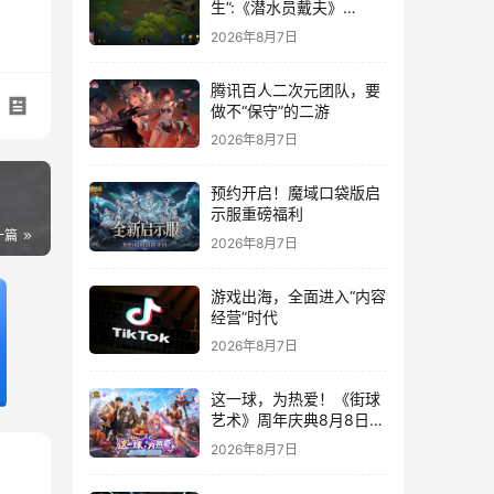
生”:《潜水员戴夫》
DLC《丛林》移动端定档
2026年8月7日
8月14日
腾讯百人二次元团队，要
做不“保守”的二游
2026年8月7日
预约开启！魔域口袋版启
示服重磅福利
一篇
2026年8月7日
游戏出海，全面进入“内容
经营”时代
2026年8月7日
这一球，为热爱！《街球
艺术》周年庆典8月8日正
式上线，多重福利与全新
2026年8月7日
内容同步开启