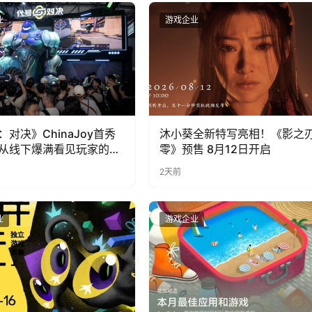
业
游戏企业
：对决》ChinaJoy首秀
沐小葵全新特写亮相！《影之
从线下爆满看见玩家的真
零》预售 8月12日开启
2天前
业
游戏企业