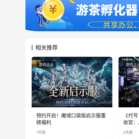
相关推荐
游戏企业
游戏企
预约开启！魔域口袋版启示服重
《代号
磅福利
收官：
实期待
1天前
2天前