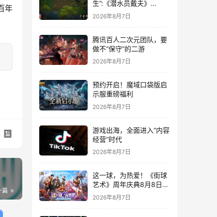
生”:《潜水员戴夫》
百年
DLC《丛林》移动端定档
2026年8月7日
8月14日
腾讯百人二次元团队，要
做不“保守”的二游
2026年8月7日
预约开启！魔域口袋版启
示服重磅福利
2026年8月7日
游戏出海，全面进入“内容
经营”时代
2026年8月7日
这一球，为热爱！《街球
艺术》周年庆典8月8日正
一篇
式上线，多重福利与全新
2026年8月7日
内容同步开启