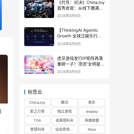
《代号：对决》ChinaJoy
首秀收官：从线下爆满看
见玩家的真实期待
2026年8月6日
【ThinkingAI Agentic
Growth 全球泛娱乐行业
峰会】Agent 时代，人到
2026年8月6日
底负责什么
虎牙游戏发行IP矩阵再落
重磅一子！顶流“女明星”
ZANMANG LOOPY 正版
2026年8月6日
3D消除手游《消消奇遇》
惊喜曝光
标签云
ChinaJoy
腾讯
索尼
刃
影之刃零
独立游戏
weplay
TGA
逃离塔科夫
英雄联盟
掌慧科技
仙剑奇侠传四
Xbox