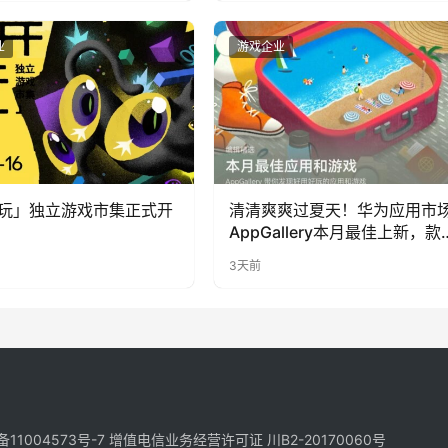
业
游戏企业
玩」独立游戏市集正式开
清清爽爽过夏天！华为应用市
AppGallery本月最佳上新，款
提升幸福感
3天前
备11004573号-7
增值电信业务经营许可证 川B2-20170060号