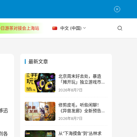
30日游茶对接会上海站
中文 (中国)
最新文章
北京周末好去处，暴造
「摊开玩」独立游戏市集
正式开票！
2026年8月7日
修剪皮毛，听些闲聊！
够迅
《异兽发廊》全新预告与
Steam免费试玩公开
2026年8月7日
到各
从“下海摸鱼”到“丛林求