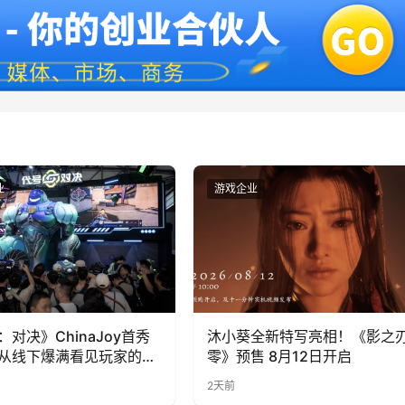
业
游戏企业
：对决》ChinaJoy首秀
沐小葵全新特写亮相！《影之
从线下爆满看见玩家的真
零》预售 8月12日开启
2天前