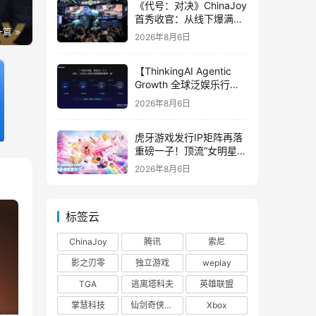
《代号：对决》ChinaJoy
首秀收官：从线下爆满看
见玩家的真实期待
一篇
2026年8月6日
【ThinkingAI Agentic
Growth 全球泛娱乐行业
峰会】Agent 时代，人到
2026年8月6日
底负责什么
虎牙游戏发行IP矩阵再落
重磅一子！顶流“女明星”
ZANMANG LOOPY 正版
2026年8月6日
3D消除手游《消消奇遇》
惊喜曝光
标签云
ChinaJoy
腾讯
索尼
影之刃零
独立游戏
weplay
TGA
逃离塔科夫
英雄联盟
掌慧科技
仙剑奇侠传四
Xbox