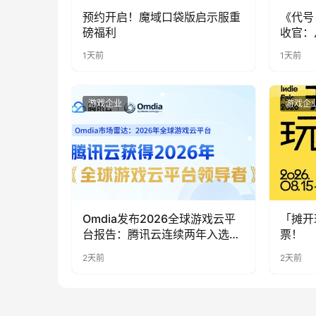
预约开启！魔域口袋版启示服重
《代号
磅福利
收官：
实期待
1天前
1天前
游戏企业
游戏企
Omdia发布2026全球游戏云平
「摊开
台报告：腾讯云连续两年入选
票！
“领导者”象限
2天前
2天前