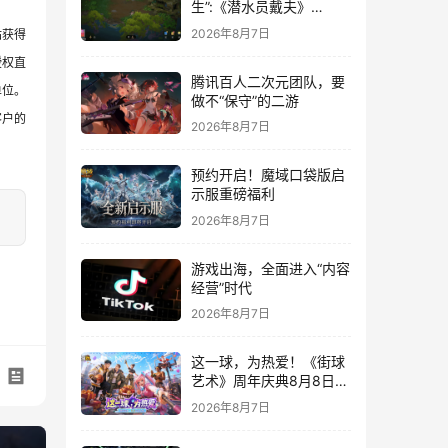
生”:《潜水员戴夫》
DLC《丛林》移动端定档
2026年8月7日
站获得
8月14日
授权直
腾讯百人二次元团队，要
单位。
做不“保守”的二游
客户的
2026年8月7日
预约开启！魔域口袋版启
示服重磅福利
2026年8月7日
游戏出海，全面进入“内容
经营”时代
2026年8月7日
这一球，为热爱！《街球
艺术》周年庆典8月8日正
式上线，多重福利与全新
2026年8月7日
内容同步开启