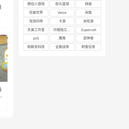
微信小游戏
街头篮球
网易
刃
完美世界
Valve
闲鱼
泡泡玛特
卡游
米哈游
天美工作室
中国独立游戏联盟
Supercell
ps5
鹰角
逆神者
帕斯亚科技
全面战争
刺客信条
场
款