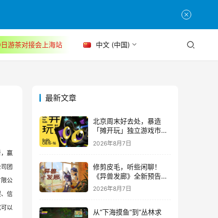
30日游茶对接会上海站
中文 (中国)
最新文章
北京周末好去处，暴造
「摊开玩」独立游戏市集
正式开票！
2026年8月7日
新，赢
修剪皮毛，听些闲聊！
公司团
《异兽发廊》全新预告与
有限公
Steam免费试玩公开
2026年8月7日
程、信
成可以
从“下海摸鱼”到“丛林求