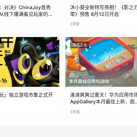
：对决》ChinaJoy首秀
沐小葵全新特写亮相！《影之
从线下爆满看见玩家的真
零》预售 8月12日开启
2天前
业
游戏企业
玩」独立游戏市集正式开
清清爽爽过夏天！华为应用市
AppGallery本月最佳上新，款
提升幸福感
3天前