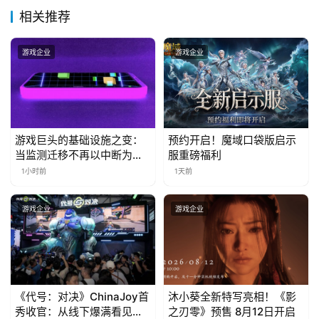
接
相关推荐
会
游戏企业
游戏企业
上
海
站
游戏巨头的基础设施之变：
预约开启！魔域口袋版启示
当监测迁移不再以中断为代
服重磅福利
中
价
1小时前
1天前
文
(
游戏企业
游戏企业
中
国
)
《代号：对决》ChinaJoy首
沐小葵全新特写亮相！《影
秀收官：从线下爆满看见玩
之刃零》预售 8月12日开启