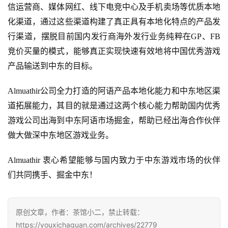
信运营商、媒体网红、线下电竞中心及手机卖场等优质本地
单
化渠道，通过这些渠道构建了真正具有本地化特点的产品发
机
行渠道，摆脱目前国内发行商海外发行业务纯粹在GP、FB
游
戏
竞价买量的模式，能够真正实现快速有效地将中国优秀游戏
产品输送到中东的目标。
休
闲
Almuathir
公司全力打造的阿语产品本地化能力和中东地区渠
游
道拓展能力，其目的就是通过这两个核心能力帮助国内优秀
戏
游戏公司出海到中东阿语市场掘金，帮助已经出海合作伙伴
做大做深中东地区游戏业务。
2
0
Almuathir 
衷心希望能够与国内致力于中东游戏市场的伙伴
2
们共同携手、掘金中东！
5
第
十
原创文章，作者：茶馆小二，禁止转载：
三
https://youxichaguan.com/archives/22779