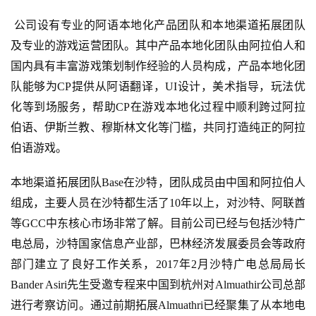
首
公司设有专业的阿语本地化产品团队和本地渠道拓展团队
页
及专业的游戏运营团队。其中产品本地化团队由阿拉伯人和
国内具有丰富游戏策划制作经验的人员构成，产品本地化团
游
茶
队能够为CP提供从阿语翻译，UI设计，美术指导，玩法优
原
化等到场服务，帮助CP在游戏本地化过程中顺利跨过阿拉
创
伯语、伊斯兰教、穆斯林文化等门槛，共同打造纯正的阿拉
伯语游戏。
游
戏
本地渠道拓展团队Base在沙特，团队成员由中国和阿拉伯人
业
组成，主要人员在沙特都生活了10年以上，对沙特、阿联酋
界
等GCC中东核心市场非常了解。目前公司已经与包括沙特广
电总局，沙特国家信息产业部，巴林经济发展委员会等政府
手
机
部门建立了良好工作关系，2017年2月沙特广电总局局长
游
Bander Asiri先生受邀专程来中国到杭州对Almuathir公司总部
戏
进行考察访问。通过前期拓展Almuathri已经聚集了从本地电