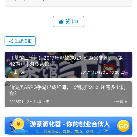
届
金
茶
赞
(0)
奖
生成海报
7
【茶馆三千问】2017年哪款游戏对你意义非凡？（第
月
42期） | 游戏茶馆
3
上一篇
2017年12月30日 10:20 上午
0
仙侠类ARPG手游已成红海，《剑羽飞仙》还有多少机
会？
日
2018年1月2日 1:40 下午
下一篇
游
茶
对