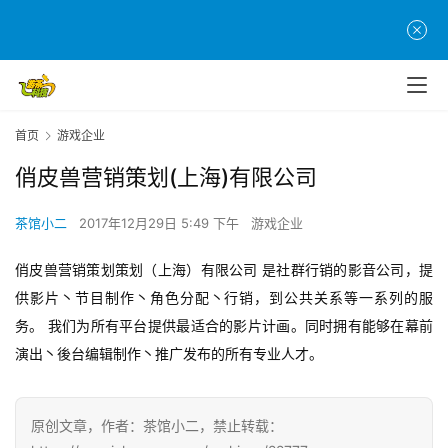
首
页
游
茶
首页
游戏企业
原
创
俏皮兽营销策划(上海)有限公司
茶馆小二
2017年12月29日 5:49 下午
游戏企业
游
戏
俏皮兽营销策划策划（上海）有限公司 是社群行销的影音公司，提
业
供影片丶节目制作丶角色分配丶行销，到公共关系等一系列的服
界
务。 我们为所有平台提供最适合的影片计画。同时拥有能够在幕前
手
演出丶後台编辑制作丶推广发布的所有专业人才。
机
游
戏
原创文章，作者：茶馆小二，禁止转载：