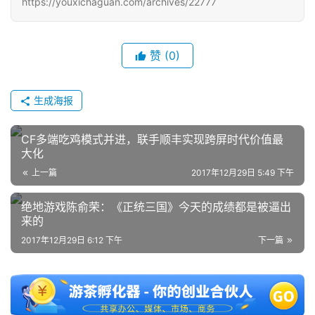
https://youxichaguan.com/archives/22777
单
机
赞
(0)
游
戏
生成海报
休
闲
CF多端吃鸡模式并进，联手顺丰实现跨屏时代价值最
游
大化
戏
上一篇
2017年12月29日 5:49 下午
2
绝地游戏陈俞荣：《正统三国》今天的成绩都是被逼出
0
来的
2
2017年12月29日 6:12 下午
下一篇
5
第
十
三