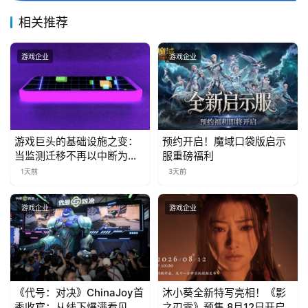
届
金
相关推荐
茶
奖
游戏企业
游戏企业
7
游戏巨头的基础设施之变：
预约开启！魔域口袋版启示
月
当监测迁移不再以中断为代
服重磅福利
3
价
1天前
3天前
0
游戏企业
游戏企业
日
游
茶
对
《代号：对决》ChinaJoy首
沐小葵全新特写亮相！《影
秀收官：从线下爆满看见玩
之刃零》预售 8月12日开启