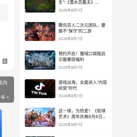
生”:《潜水员戴夫》
DLC《丛林》移动端定档
2026年8月7日
8月14日
腾讯百人二次元团队，要
做不“保守”的二游
2026年8月7日
预约开启！魔域口袋版启
示服重磅福利
2026年8月7日
游戏出海，全面进入“内容
良内
经营”时代
2026年8月7日
一篇
这一球，为热爱！《街球
艺术》周年庆典8月8日正
式上线，多重福利与全新
2026年8月7日
内容同步开启