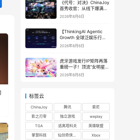
《代号：对决》ChinaJoy
首秀收官：从线下爆满看
见玩家的真实期待
2026年8月6日
【ThinkingAI Agentic
Growth 全球泛娱乐行业
峰会】Agent 时代，人到
2026年8月6日
底负责什么
虎牙游戏发行IP矩阵再落
重磅一子！顶流“女明星”
ZANMANG LOOPY 正版
2026年8月6日
3D消除手游《消消奇遇》
惊喜曝光
刃
标签云
ChinaJoy
腾讯
索尼
影之刃零
独立游戏
weplay
TGA
逃离塔科夫
英雄联盟
掌慧科技
仙剑奇侠传四
Xbox