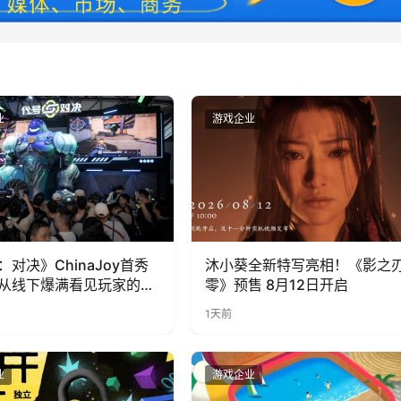
业
游戏企业
：对决》ChinaJoy首秀
沐小葵全新特写亮相！《影之
从线下爆满看见玩家的真
零》预售 8月12日开启
1天前
业
游戏企业