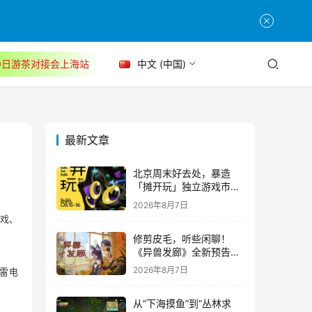
30日游茶对接会上海站
中文 (中国)
最新文章
北京周末好去处，暴造
「摊开玩」独立游戏市集
正式开票！
2026年8月7日
戏、
修剪皮毛，听些闲聊！
《异兽发廊》全新预告与
Steam免费试玩公开
2026年8月7日
雷电
从“下海摸鱼”到“丛林求