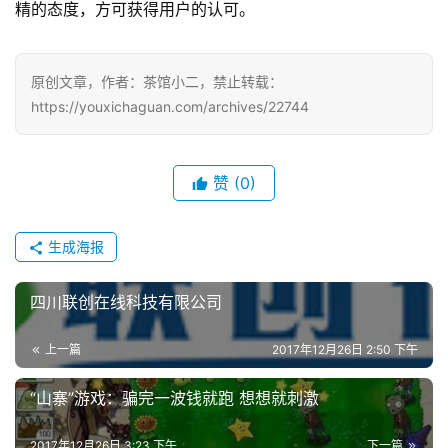
游
精的态度，方可获得用户的认可。
戏
原创文章，作者：茶馆小二，禁止转载：
单
https://youxichaguan.com/archives/22744
机
游
戏
赞
(0)
休
闲
生成海报
游
戏
四川联创在线科技有限公司
2
上一篇
2017年12月26日 2:50 下午
0
2
“山寨”游戏：骗完一波钱就跑 想想就刺激
5
第
2017年12月26日 3:23 下午
下一篇