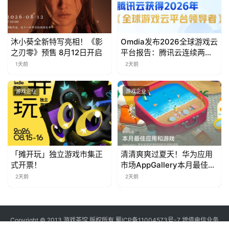
对
接
沐小葵全新特写亮相！《影
Omdia发布2026全球游戏云
会
之刃零》预售 8月12日开启
平台报告：腾讯云连续两年
入选“领导者”象限
1天前
2天前
上
海
游戏企业
游戏企业
站
中
「摊开玩」独立游戏市集正
清清爽爽过夏天！华为应用
文
式开票！
市场AppGallery本月最佳上
(
新，款款提升幸福感
2天前
2天前
中
国
)
Copyright © 2013 游戏茶馆 版权所有
蜀ICP备11004573号-7
增值电信业务
经营许可证 川B2-20170060号