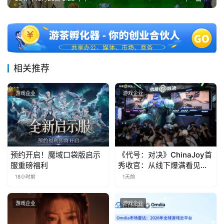
十
三
届
金
茶
奖
相关推荐
游戏企业
游戏企业
7
月
3
预约开启！魔域口袋版启示
《代号：对决》ChinaJoy首
服重磅福利
秀收官：从线下爆满看见玩
0
家的真实期待
18小时前
1天前
日
游
游戏企业
游戏企业
茶