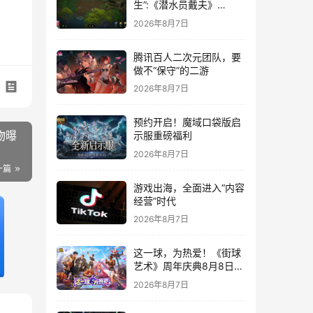
生”:《潜水员戴夫》
DLC《丛林》移动端定档
2026年8月7日
8月14日
腾讯百人二次元团队，要
做不“保守”的二游
2026年8月7日
预约开启！魔域口袋版启
物曝
示服重磅福利
2026年8月7日
一篇
游戏出海，全面进入“内容
经营”时代
2026年8月7日
这一球，为热爱！《街球
艺术》周年庆典8月8日正
式上线，多重福利与全新
2026年8月7日
内容同步开启