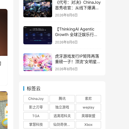
《代号：对决》ChinaJoy
首秀收官：从线下爆满看
见玩家的真实期待
2026年8月6日
【ThinkingAI Agentic
Growth 全球泛娱乐行业
峰会】Agent 时代，人到
2026年8月6日
底负责什么
虎牙游戏发行IP矩阵再落
重磅一子！顶流“女明星”
刃
ZANMANG LOOPY 正版
2026年8月6日
3D消除手游《消消奇遇》
惊喜曝光
标签云
ChinaJoy
腾讯
索尼
影之刃零
独立游戏
weplay
TGA
逃离塔科夫
英雄联盟
掌慧科技
仙剑奇侠传四
Xbox