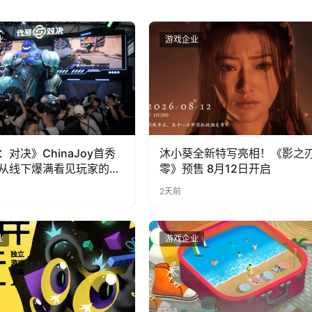
业
游戏企业
：对决》ChinaJoy首秀
沐小葵全新特写亮相！《影之
从线下爆满看见玩家的真
零》预售 8月12日开启
2天前
业
游戏企业