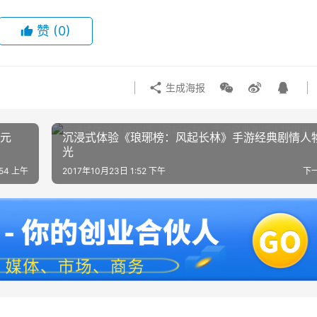
赞
(0)
生成海报
亿元
沉浸式体验《琅琊榜：风起长林》手游经典剧情人
光
:54 上午
2017年10月23日 1:52 下午
下