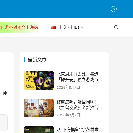
30日游茶对接会上海站
中文 (中国)
最新文章
北京周末好去处，暴造
「摊开玩」独立游戏市集
正式开票！
2026年8月7日
，南
修剪皮毛，听些闲聊！
《异兽发廊》全新预告与
Steam免费试玩公开
2026年8月7日
从“下海摸鱼”到“丛林求