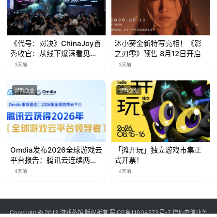
对
接
《代号：对决》ChinaJoy首
沐小葵全新特写亮相！《影
会
秀收官：从线下爆满看见玩
之刃零》预售 8月12日开启
家的真实期待
3天前
3天前
上
海
游戏企业
游戏企业
站
中
Omdia发布2026全球游戏云
「摊开玩」独立游戏市集正
文
平台报告：腾讯云连续两年
式开票！
(
入选“领导者”象限
4天前
4天前
中
国
)
Copyright © 2013 游戏茶馆 版权所有
蜀ICP备11004573号-7
增值电信业务