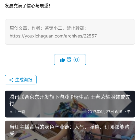
游
发展充满了信心与展望！
戏
单
原创文章，作者：茶馆小二，禁止转载：
机
https://youxichaguan.com/archives/22557
游
戏
赞
(0)
休
闲
生成海报
游
戏
腾讯联合京东开发旗下游戏IP衍生品 王者荣耀服饰或先
行
2
上一篇
2017年9月27日 6:15 下午
0
2
当红主播背后的灰色产业链：人气、弹幕、订阅都能购
5
买
第