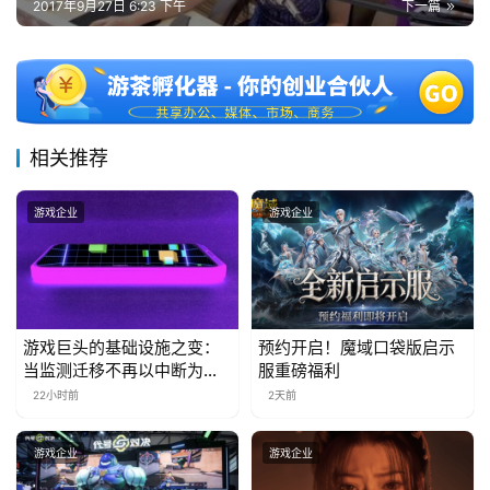
2017年9月27日 6:23 下午
下一篇
十
三
届
金
茶
奖
相关推荐
游戏企业
游戏企业
7
月
3
游戏巨头的基础设施之变：
预约开启！魔域口袋版启示
0
当监测迁移不再以中断为代
服重磅福利
价
22小时前
2天前
日
游
游戏企业
游戏企业
茶