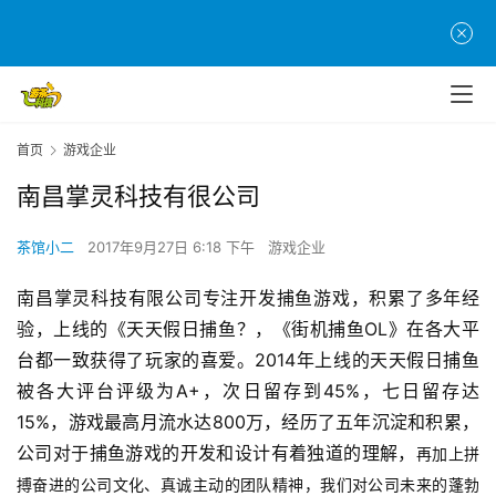
首
页
首页
游戏企业
游
南昌掌灵科技有很公司
茶
原
茶馆小二
2017年9月27日 6:18 下午
游戏企业
创
南昌掌灵科技有限公司专注开发捕鱼游戏，积累了多年经
游
验，上线的《天天假日捕鱼？，《街机捕鱼OL》在各大平
戏
台都一致获得了玩家的喜爱。2014年上线的天天假日捕鱼
业
被各大评台评级为A+，次日留存到45%，七日留存达
界
15%，游戏最高月流水达800万，经历了五年沉淀和积累，
公司对于捕鱼游戏的开发和设计有着独道的理解，
手
再加上拼
机
搏奋进的公司文化、真诚主动的团
队精神，我们对公司未来的蓬勃