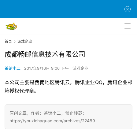
页
游
茶
原
首页
游戏企业
创
成都畅邮信息技术有限公司
游
戏
茶馆小二
2017年9月6日 9:06 下午
游戏企业
业
本公司主要是西南地区腾讯云，腾讯企业QQ，腾讯企业邮
界
箱授权代理商。
手
机
原创文章，作者：茶馆小二，禁止转载：
游
https://youxichaguan.com/archives/22489
戏