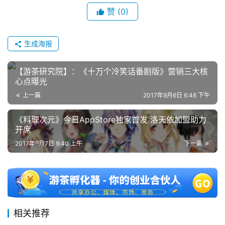
单
赞
(0)
机
游
戏
生成海报
休
【游茶研究院】：《十万个冷笑话番剧版》营销三大核
闲
心点曝光
游
上一篇
2017年9月6日 6:48 下午
戏
《料理次元》今日AppStore独家首发 洛天依加盟助力
开席
2
0
2017年9月7日 9:40 上午
下一篇
2
5
第
十
三
相关推荐
届