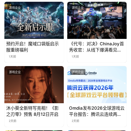
金
茶
游戏企业
游戏企业
奖
7
预约开启！魔域口袋版启示
《代号：对决》ChinaJoy首
服重磅福利
秀收官：从线下爆满看见玩
月
家的真实期待
1天前
1天前
3
游戏企业
游戏企业
0
日
游
茶
沐小葵全新特写亮相！《影
Omdia发布2026全球游戏云
之刃零》预售 8月12日开启
平台报告：腾讯云连续两年
对
入选“领导者”象限
2天前
2天前
接