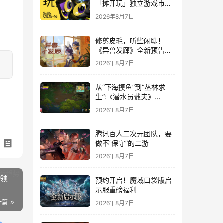
「摊开玩」独立游戏市集
正式开票！
2026年8月7日
修剪皮毛，听些闲聊！
《异兽发廊》全新预告与
Steam免费试玩公开
2026年8月7日
从“下海摸鱼”到“丛林求
生”:《潜水员戴夫》
DLC《丛林》移动端定档
2026年8月7日
8月14日
腾讯百人二次元团队，要
做不“保守”的二游
2026年8月7日
引领
预约开启！魔域口袋版启
示服重磅福利
一篇
2026年8月7日