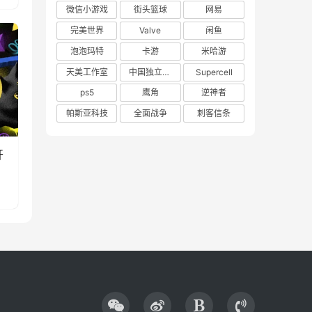
微信小游戏
街头篮球
网易
完美世界
Valve
闲鱼
泡泡玛特
卡游
米哈游
天美工作室
中国独立游戏联盟
Supercell
ps5
鹰角
逆神者
帕斯亚科技
全面战争
刺客信条
开