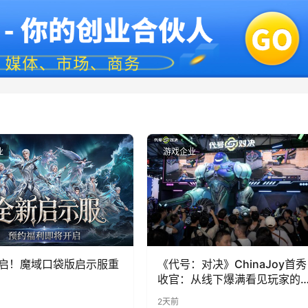
业
游戏企业
启！魔域口袋版启示服重
《代号：对决》ChinaJoy首秀
收官：从线下爆满看见玩家的
实期待
2天前