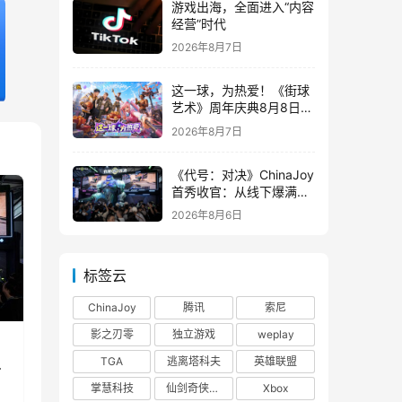
游戏出海，全面进入“内容
经营”时代
2026年8月7日
这一球，为热爱！《街球
艺术》周年庆典8月8日正
式上线，多重福利与全新
2026年8月7日
内容同步开启
《代号：对决》ChinaJoy
首秀收官：从线下爆满看
见玩家的真实期待
2026年8月6日
标签云
ChinaJoy
腾讯
索尼
影之刃零
独立游戏
weplay
TGA
逃离塔科夫
英雄联盟
真
掌慧科技
仙剑奇侠传四
Xbox