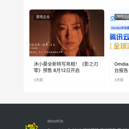
游戏企业
游戏企
沐小葵全新特写亮相！《影之刃
Omd
零》预售 8月12日开启
台报告
“领导
3天前
3天前
aboutUs