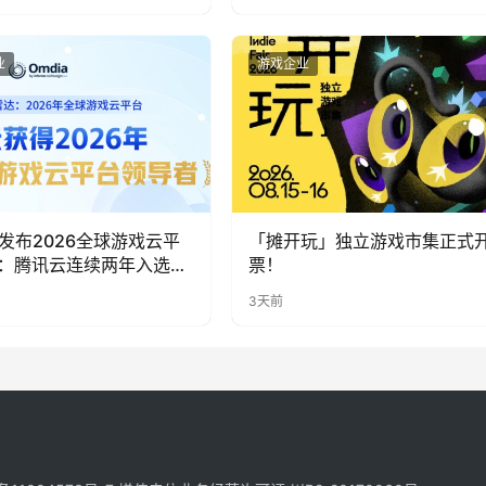
业
游戏企业
ia发布2026全球游戏云平
「摊开玩」独立游戏市集正式
：腾讯云连续两年入选
票！
者”象限
3天前