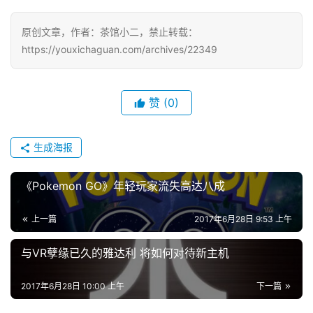
戏
原创文章，作者：茶馆小二，禁止转载：
单
https://youxichaguan.com/archives/22349
机
游
戏
赞
(0)
休
生成海报
闲
游
《Pokemon GO》年轻玩家流失高达八成
戏
上一篇
2017年6月28日 9:53 上午
2
0
与VR孽缘已久的雅达利 将如何对待新主机
2
5
2017年6月28日 10:00 上午
下一篇
第
十