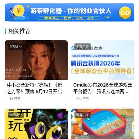
三
届
金
茶
相关推荐
奖
游戏企业
游戏企业
7
月
沐小葵全新特写亮相！《影
Omdia发布2026全球游戏云
3
之刃零》预售 8月12日开启
平台报告：腾讯云连续两年
0
入选“领导者”象限
3小时前
17小时前
日
游戏企业
游戏企业
游
茶