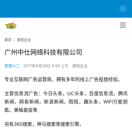
首
页
游
首页
游戏企业
茶
广州中仕网络科技有限公司
原
创
茶馆小二
2017年6月28日 9:59 上午
游戏企业
游
专业互联网广告运营商，拥有多年的线上广告投放经验。
戏
业
主营信息流广告：今日头条，UC头条，百度信息流，腾讯
界
新闻，网易新闻，新浪新闻，陌陌，趣头条，WIFI万能钥
匙，美柚直投等
手
机
另有360搜索，神马搜索等搜索引擎。
游