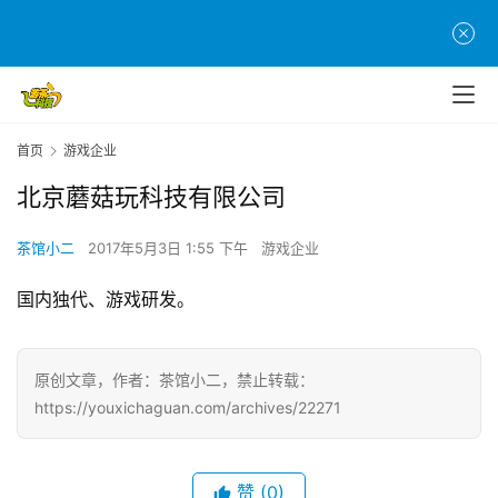
页
游
茶
原
创
首页
游戏企业
北京蘑菇玩科技有限公司
游
戏
茶馆小二
2017年5月3日 1:55 下午
游戏企业
业
界
国内独代、游戏研发。
手
机
原创文章，作者：茶馆小二，禁止转载：
游
https://youxichaguan.com/archives/22271
戏
单
赞
(0)