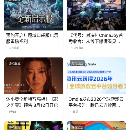
茶
奖
预约开启！魔域口袋版启示
《代号：对决》ChinaJoy首
7
服重磅福利
秀收官：从线下爆满看见玩
家的真实期待
月
3小时前
19小时前
3
游戏企业
游戏企业
0
日
游
沐小葵全新特写亮相！《影
Omdia发布2026全球游戏云
茶
之刃零》预售 8月12日开启
平台报告：腾讯云连续两年
对
入选“领导者”象限
1天前
1天前
接
游戏企业
游戏企业