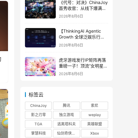
《代号：对决》ChinaJoy
首秀收官：从线下爆满看
见玩家的真实期待
2026年8月6日
【ThinkingAI Agentic
Growth 全球泛娱乐行业
峰会】Agent 时代，人到
2026年8月6日
底负责什么
刃
虎牙游戏发行IP矩阵再落
重磅一子！顶流“女明星”
ZANMANG LOOPY 正版
2026年8月6日
3D消除手游《消消奇遇》
惊喜曝光
标签云
ChinaJoy
腾讯
索尼
影之刃零
独立游戏
weplay
TGA
逃离塔科夫
英雄联盟
掌慧科技
仙剑奇侠传四
Xbox