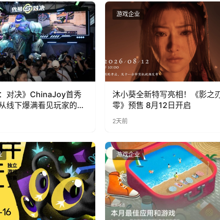
业
游戏企业
：对决》ChinaJoy首秀
沐小葵全新特写亮相！《影之
从线下爆满看见玩家的真
零》预售 8月12日开启
2天前
业
游戏企业