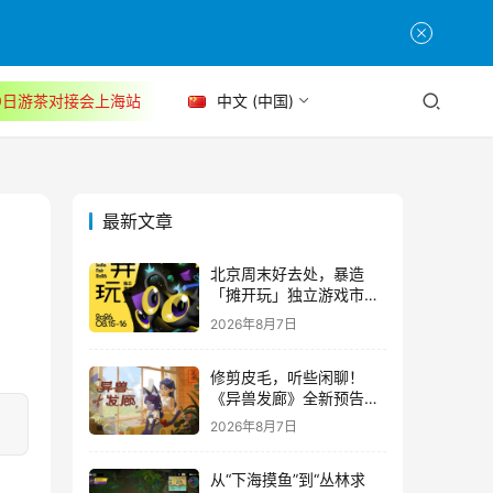
30日游茶对接会上海站
中文 (中国)
最新文章
北京周末好去处，暴造
「摊开玩」独立游戏市集
正式开票！
2026年8月7日
修剪皮毛，听些闲聊！
《异兽发廊》全新预告与
Steam免费试玩公开
2026年8月7日
从“下海摸鱼”到“丛林求