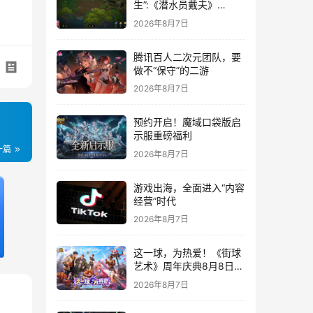
生”:《潜水员戴夫》
DLC《丛林》移动端定档
2026年8月7日
8月14日
腾讯百人二次元团队，要
做不“保守”的二游
2026年8月7日
预约开启！魔域口袋版启
示服重磅福利
一篇
2026年8月7日
游戏出海，全面进入“内容
经营”时代
2026年8月7日
这一球，为热爱！《街球
艺术》周年庆典8月8日正
式上线，多重福利与全新
2026年8月7日
内容同步开启