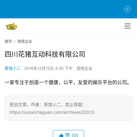
页
游
茶
原
创
首页
游戏企业
四川花猪互动科技有限公司
游
戏
茶馆小二
2016年12月15日 4:35 下午
游戏企业
业
界
一家专注于创造一个健康，公平，友爱的娱乐平台的公司。
手
机
原创文章，作者：茶馆小二，禁止转载：
游
https://youxichaguan.com/archives/22013
戏
单
赞
(0)