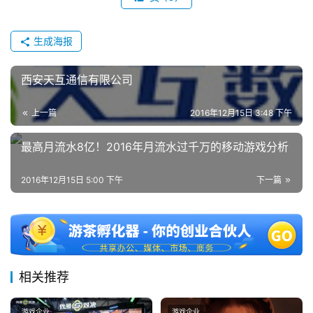
机
游
生成海报
戏
西安天互通信有限公司
休
闲
上一篇
2016年12月15日 3:48 下午
游
戏
最高月流水8亿！2016年月流水过千万的移动游戏分析
2
2016年12月15日 5:00 下午
下一篇
0
2
5
第
十
三
相关推荐
届
金
游戏企业
游戏企业