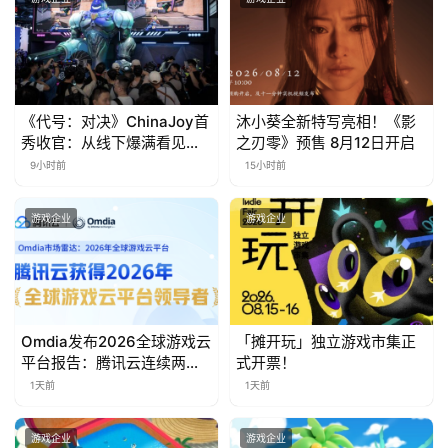
茶
奖
《代号：对决》ChinaJoy首
沐小葵全新特写亮相！《影
7
秀收官：从线下爆满看见玩
之刃零》预售 8月12日开启
家的真实期待
月
9小时前
15小时前
3
游戏企业
游戏企业
0
日
游
Omdia发布2026全球游戏云
「摊开玩」独立游戏市集正
茶
平台报告：腾讯云连续两年
式开票！
对
入选“领导者”象限
1天前
1天前
接
游戏企业
游戏企业