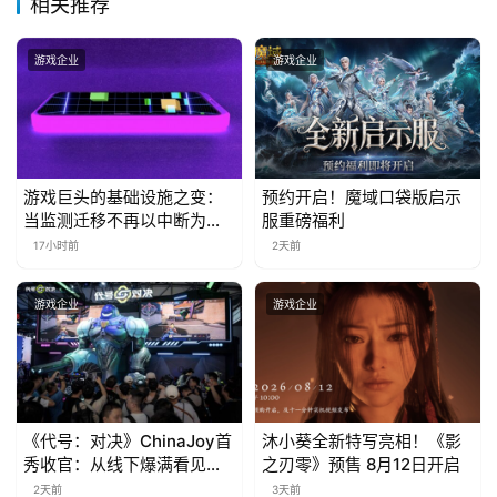
相关推荐
金
茶
游戏企业
游戏企业
奖
7
游戏巨头的基础设施之变：
预约开启！魔域口袋版启示
月
当监测迁移不再以中断为代
服重磅福利
价
17小时前
2天前
3
0
游戏企业
游戏企业
日
游
茶
《代号：对决》ChinaJoy首
沐小葵全新特写亮相！《影
对
秀收官：从线下爆满看见玩
之刃零》预售 8月12日开启
家的真实期待
2天前
3天前
接