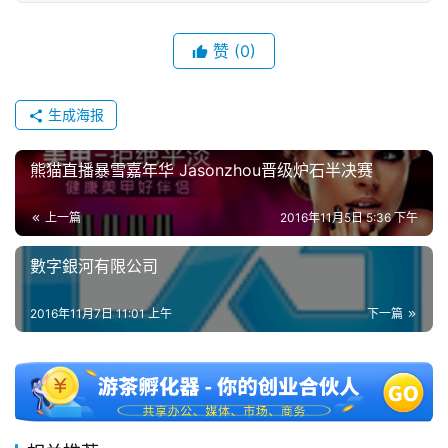
单
机
赞
(0)
游
戏
生成海报
休
熊猫直播暴雪嘉年华 Jasonzhou晋级炉石半决赛
闲
游
戏
上一篇
2016年11月5日 5:36 下午
數字銀河有限公司
2
0
2016年11月7日 11:01 上午
下一篇
2
5
第
十
三
届