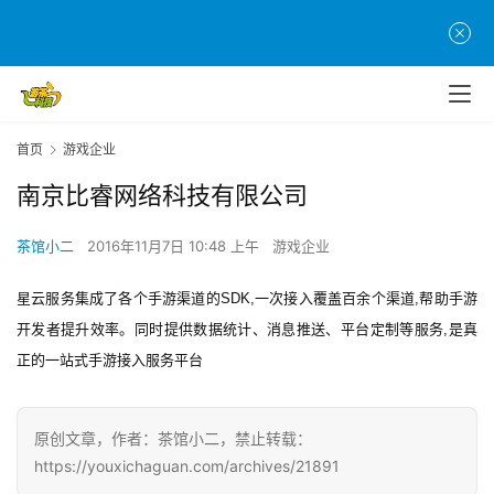
首
页
游
茶
原
首页
游戏企业
创
南京比睿网络科技有限公司
游
茶馆小二
2016年11月7日 10:48 上午
游戏企业
戏
业
星云服务
集成了各个手游渠道的SDK,一次接入覆盖百余个渠道,帮助手游
界
开发者提升效率。同时提供数据统计、消息推送、平台定制等服务,是真
正的一站式手游接入服务平台
手
机
游
原创文章，作者：茶馆小二，禁止转载：
戏
https://youxichaguan.com/archives/21891