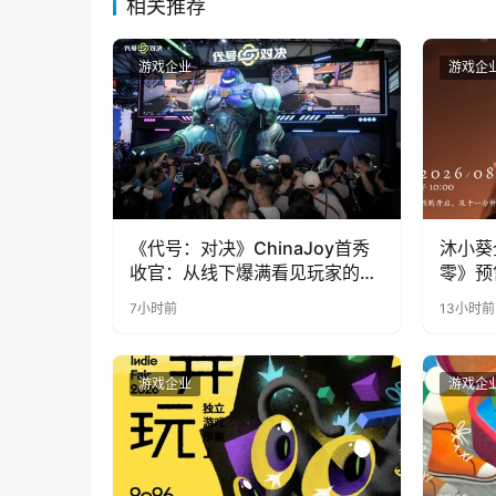
相关推荐
游戏企业
游戏企
《代号：对决》ChinaJoy首秀
沐小葵
收官：从线下爆满看见玩家的真
零》预
实期待
7小时前
13小时前
游戏企业
游戏企