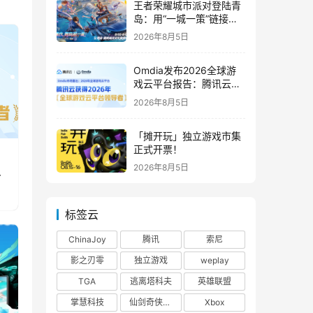
王者荣耀城市派对登陆青
岛：用“一城一策”链接海
洋场景，以双向奔赴带动
2026年8月5日
夏日文旅
Omdia发布2026全球游
戏云平台报告：腾讯云连
续两年入选“领导者”象限
2026年8月5日
「摊开玩」独立游戏市集
正式开票！
2026年8月5日
标签云
ChinaJoy
腾讯
索尼
影之刃零
独立游戏
weplay
TGA
逃离塔科夫
英雄联盟
掌慧科技
仙剑奇侠传四
Xbox