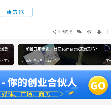
赞
(0)
生成海报
抢滩登
一起推开那扇窗，首届eSmart你还满意吗？
:57 下午
2016年8月12日 11:44 上午
下