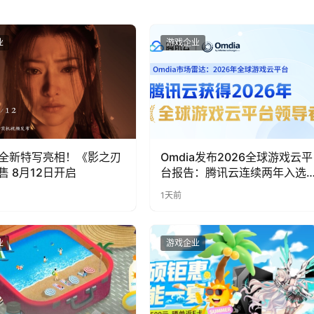
业
游戏企业
全新特写亮相！《影之刃
Omdia发布2026全球游戏云平
售 8月12日开启
台报告：腾讯云连续两年入选
“领导者”象限
1天前
业
游戏企业