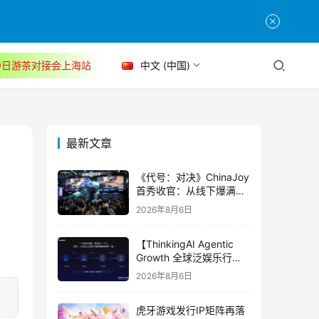
30日游茶对接会上海站
中文 (中国)
最新文章
《代号：对决》ChinaJoy
首秀收官：从线下爆满看
见玩家的真实期待
2026年8月6日
【ThinkingAI Agentic
Growth 全球泛娱乐行业
峰会】Agent 时代，人到
2026年8月6日
底负责什么
虎牙游戏发行IP矩阵再落