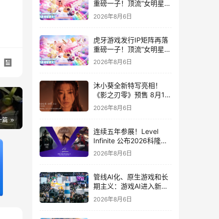
重磅一子！顶流“女明星”
ZANMANG LOOPY 正版
2026年8月6日
3D消除手游《消消奇遇》
惊喜曝光
虎牙游戏发行IP矩阵再落
重磅一子！顶流“女明星”
ZANMANG LOOPY 正版
2026年8月6日
3D消除手游《消消奇遇》
惊喜曝光
沐小葵全新特写亮相！
《影之刃零》预售 8月12
日开启
2026年8月6日
一篇
连续五年参展！Level
Infinite 公布2026科隆游
戏展产品阵容
2026年8月6日
管线AI化、原生游戏和长
期主义：游戏AI进入新共
识时代
2026年8月6日