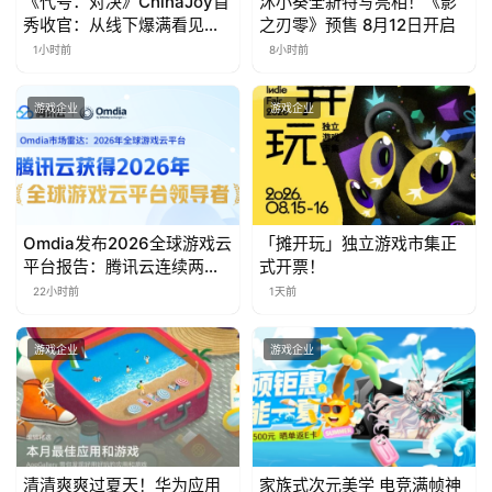
《代号：对决》ChinaJoy首
沐小葵全新特写亮相！《影
秀收官：从线下爆满看见玩
之刃零》预售 8月12日开启
游
家的真实期待
1小时前
8小时前
茶
对
游戏企业
游戏企业
接
会
上
Omdia发布2026全球游戏云
「摊开玩」独立游戏市集正
海
平台报告：腾讯云连续两年
式开票！
入选“领导者”象限
22小时前
1天前
站
游戏企业
游戏企业
中
文
(
中
清清爽爽过夏天！华为应用
家族式次元美学 电竞满帧神