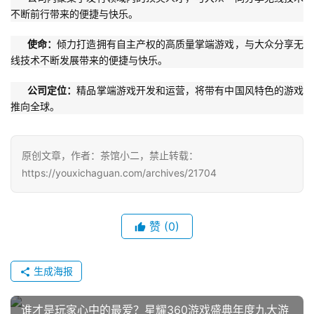
不断前行带来的便捷与快乐。
手
机
使命：
倾力打造拥有自主产权的高质量掌端游戏，与大众分享无
游
线技术不断发展带来的便捷与快乐。
戏
公司定位：
精品掌端游戏开发和运营，将带有中国风特色的游戏
推向全球。
单
机
游
原创文章，作者：茶馆小二，禁止转载：
戏
https://youxichaguan.com/archives/21704
休
闲
赞
(0)
游
戏
生成海报
2
0
谁才是玩家心中的最爱？星耀360游戏盛典年度九大游