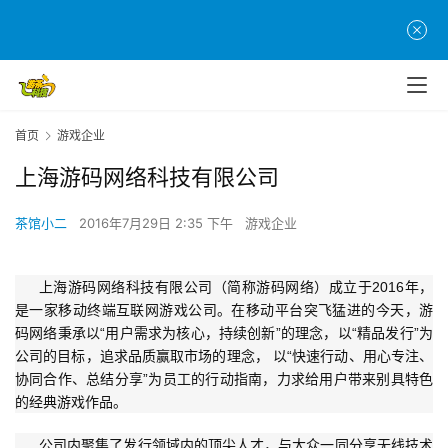
首页
游戏企业
首
页
上海游码网络科技有限公司
游
茶馆小二
2016年7月29日 2:35 下午
游戏企业
茶
原
上海游码网络科技有限公司（简称游码网络）成立于2016年，
创
是一家移动终端互联网游戏公司。在移动平台突飞猛进的今天，游
码网络
秉承以“用户需求为核心，持续创新”的理念，以“精品发行”为
游
公司的目标，追求品质赢取市场的理念， 以“快速行动、用心专注、
戏
协同合作、总结分享”为员工的行动指南，力求给用户带来别具特色
业
的经典游戏作品。
界
公司内聚集了发行领域内的顶尖人才，与大众一同分享无线技术