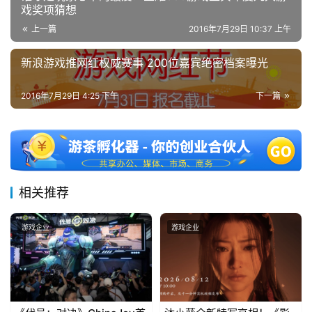
2
戏奖项猜想
5
上一篇
2016年7月29日 10:37 上午
第
十
新浪游戏推网红权威赛事 200位嘉宾绝密档案曝光
三
届
2016年7月29日 4:25 下午
下一篇
金
茶
奖
相关推荐
7
月
游戏企业
游戏企业
3
0
日