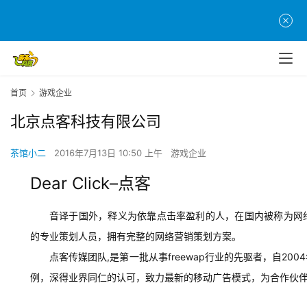
首
页
游
首页
游戏企业
茶
北京点客科技有限公司
原
创
茶馆小二
2016年7月13日 10:50 上午
游戏企业
游
Dear Click–点客
戏
业
音译于国外，释义为依靠点击率盈利的人，在国内被称为网
界
的专业策划人员，拥有完整的网络营销策划方案。
点客传媒团队,是第一批从事freewap行业的先驱者，自2
手
机
例，深得业界同仁的认可，致力最新的移动广告模式，为合作伙
游