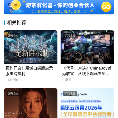
三
届
金
茶
相关推荐
奖
游戏企业
游戏企业
7
月
预约开启！魔域口袋版启示
《代号：对决》ChinaJoy首
3
服重磅福利
秀收官：从线下爆满看见玩
家的真实期待
0
13小时前
1天前
日
游戏企业
游戏企业
游
茶