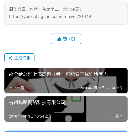
戏
原创文章，作者：茶馆小二，禁止转载：
https://youxichaguan.com/archives/21644
单
机
游
戏
赞
(0)
休
生成海报
闲
游
那个给总理上书的创业者，可能骗了我们所有人
戏
上一篇
2016年7月13日 12:04 上午
2
0
杭州猫趴网络科技有限公司
2
5
2016年7月13日 10:54 上午
下一篇
第
十