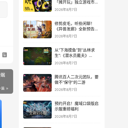
「摊开玩」独立游戏市集
正式开票！
2026年8月7日
修剪皮毛，听些闲聊！
《异兽发廊》全新预告与
Steam免费试玩公开
2026年8月7日
从“下海摸鱼”到“丛林求
生”:《潜水员戴夫》
DLC《丛林》移动端定档
2026年8月7日
8月14日
受瞩
腾讯百人二次元团队，要
做不“保守”的二游
一篇
2026年8月7日
预约开启！魔域口袋版启
示服重磅福利
2026年8月7日