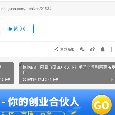
uan.com/archives/21534
赞
(0)
生成海报
品
惊艳E3！网易自研3D《天下》手游全景别画面备
目
:42 下午
2016年6月17日 3:41 下午
下