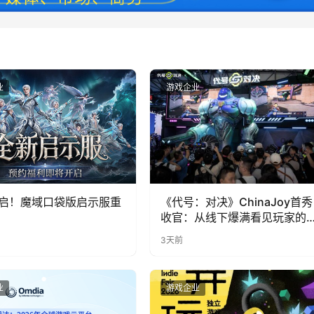
业
游戏企业
启！魔域口袋版启示服重
《代号：对决》ChinaJoy首秀
收官：从线下爆满看见玩家的
实期待
3天前
业
游戏企业