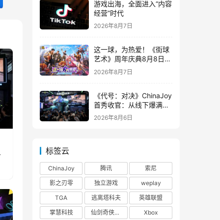
游戏出海，全面进入“内容
经营”时代
2026年8月7日
这一球，为热爱！《街球
艺术》周年庆典8月8日正
式上线，多重福利与全新
2026年8月7日
内容同步开启
《代号：对决》ChinaJoy
首秀收官：从线下爆满看
见玩家的真实期待
2026年8月6日
标签云
真
ChinaJoy
腾讯
索尼
影之刃零
独立游戏
weplay
TGA
逃离塔科夫
英雄联盟
掌慧科技
仙剑奇侠传四
Xbox