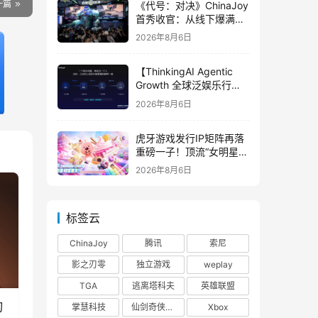
一篇
《代号：对决》ChinaJoy
首秀收官：从线下爆满看
见玩家的真实期待
2026年8月6日
【ThinkingAI Agentic
Growth 全球泛娱乐行业
峰会】Agent 时代，人到
2026年8月6日
底负责什么
虎牙游戏发行IP矩阵再落
重磅一子！顶流“女明星”
ZANMANG LOOPY 正版
2026年8月6日
3D消除手游《消消奇遇》
惊喜曝光
标签云
ChinaJoy
腾讯
索尼
影之刃零
独立游戏
weplay
TGA
逃离塔科夫
英雄联盟
刃
掌慧科技
仙剑奇侠传四
Xbox