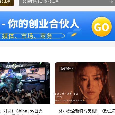
:36 上午
2016年6月8日 10:45 上午
下
业
游戏企业
：对决》ChinaJoy首秀
沐小葵全新特写亮相！《影之