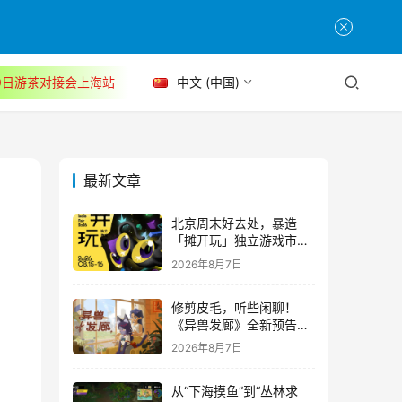
30日游茶对接会上海站
中文 (中国)
最新文章
北京周末好去处，暴造
「摊开玩」独立游戏市集
正式开票！
2026年8月7日
修剪皮毛，听些闲聊！
《异兽发廊》全新预告与
Steam免费试玩公开
2026年8月7日
从“下海摸鱼”到“丛林求