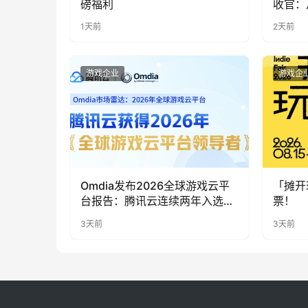
磅福利
收官：
实期待
1天前
2天前
游戏企业
游戏企
Omdia发布2026全球游戏云平
「摊开
台报告：腾讯云连续两年入选
票！
“领导者”象限
3天前
3天前