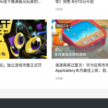
从线下爆满看见玩家的真
零》预售 8月12日开启
2天前
业
游戏企业
玩」独立游戏市集正式开
清清爽爽过夏天！华为应用市
AppGallery本月最佳上新，款
提升幸福感
3天前