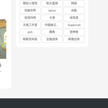
微信小游戏
街头篮球
网易
完美世界
Valve
闲鱼
泡泡玛特
卡游
米哈游
天美工作室
中国独立游戏联盟
Supercell
ps5
鹰角
逆神者
帕斯亚科技
全面战争
刺客信条
场
款