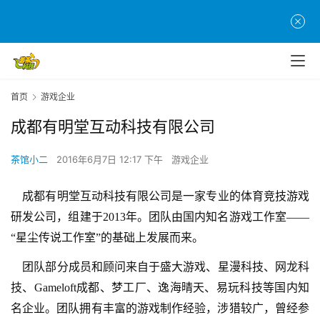
首
首页
游戏企业
页
成都有明堂互动科技有限公司
游
茶馆小二
2016年6月7日 12:17 下午
游戏企业
茶
原
创
    成都有明堂互动科技有限公司是一家专业的体育竞技游戏
研发公司，组建于
2013
年。团队由国内知名游戏工作室——
游
“星尘传说工作室”的基础上发展而来。
戏
团队部分成员和顾问来自于盛大游戏
、
星漫科技、网龙科
业
界
技、
Gameloft
成都、梦工厂、逸海晴天、易玩科技等国内知
名企业。团队拥有丰富的游戏制作经验，涉猎较广，曾经参