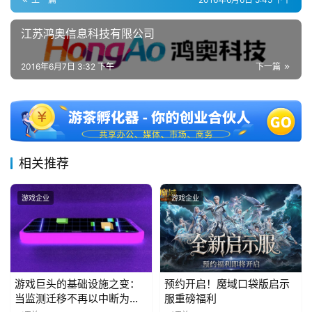
5
第
江苏鸿奥信息科技有限公司
十
三
2016年6月7日 3:32 下午
下一篇
届
金
茶
奖
相关推荐
7
游戏企业
游戏企业
月
3
0
游戏巨头的基础设施之变：
预约开启！魔域口袋版启示
日
当监测迁移不再以中断为代
服重磅福利