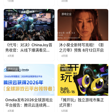
价
游
1天前
3天前
茶
游戏企业
游戏企业
对
接
会
《代号：对决》ChinaJoy首
沐小葵全新特写亮相！《影
上
秀收官：从线下爆满看见玩
之刃零》预售 8月12日开启
海
家的真实期待
4天前
4天前
站
游戏企业
游戏企业
中
文
(
Omdia发布2026全球游戏云
「摊开玩」独立游戏市集正
中
平台报告：腾讯云连续两年
式开票！
国
入选“领导者”象限
4天前
5天前