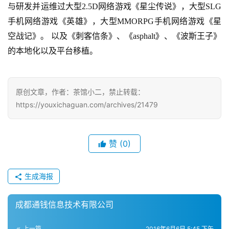
手
与研发并运维过大型
2.5D
网络游戏《星尘传说》，大型
SLG
机
手机网络游戏《英雄》，大型
MMORPG
手机网络游戏《星
游
空战记》。
以及《刺客信条》、《
asphalt
》、《波斯王子》
戏
的本地化以及平台移植。
单
机
原创文章，作者：茶馆小二，禁止转载：
游
https://youxichaguan.com/archives/21479
戏
休
赞
(0)
闲
游
戏
生成海报
2
成都通钱信息技术有限公司
0
2
上一篇
2016年6月6日 5:45 下午