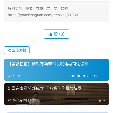
戏
原创文章，作者：茶馆小二，禁止转载：
https://youxichaguan.com/archives/21333
单
机
游
戏
赞
(0)
休
生成海报
闲
游
【茶馆日报】博雅互动董事长张伟被司法调查
戏
上一篇
2016年5月12日 5:50 下午
2
0
幻嘉东南亚分部成立 千万级佳作蓄势待发
2
5
2016年5月13日 2:27 下午
下一篇
第
十