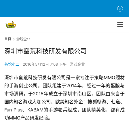
首
页
游
首页
游戏企业
茶
深圳市蛮荒科技研发有限公司
原
创
茶馆小二
2016年5月12日 7:08 下午
游戏企业
游
深圳市蛮荒科技研发有限公司是一家专注于策略MMO题材
戏
的手游创业公司。团队组建于2014年，经过一年的酝酿与
业
市场调研，于2015年成立于深圳市南山区。团队由来自于
界
国内知名游戏大咖公司、欧美知名外企：搜狐畅游、七道、
Fun Plus、KABAM的手游老兵组成，团队精英化，都有成
手
机
功MMO产品研发经验。
游