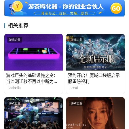
三
届
金
茶
相关推荐
奖
游戏企业
游戏企业
7
月
游戏巨头的基础设施之变：
预约开启！魔域口袋版启示
3
当监测迁移不再以中断为代
服重磅福利
价
0
20小时前
2天前
日
游戏企业
游戏企业
游
茶