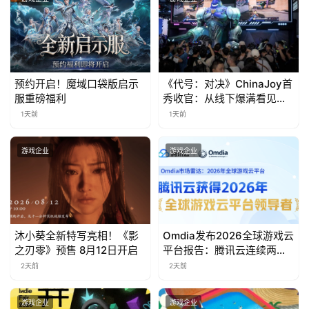
茶
奖
预约开启！魔域口袋版启示
《代号：对决》ChinaJoy首
7
服重磅福利
秀收官：从线下爆满看见玩
家的真实期待
月
1天前
1天前
3
游戏企业
游戏企业
0
日
游
沐小葵全新特写亮相！《影
Omdia发布2026全球游戏云
茶
之刃零》预售 8月12日开启
平台报告：腾讯云连续两年
对
入选“领导者”象限
2天前
2天前
接
游戏企业
游戏企业