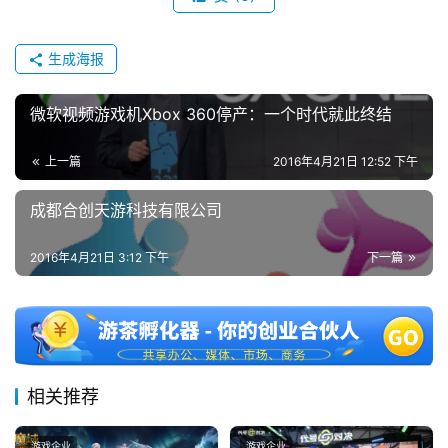
机
游
生成海报
戏
微软视频游戏机Xbox 360停产：一个时代就此终结
休
闲
上一篇
2016年4月21日 12:52 下午
游
戏
成都合创天游科技有限公司
2
2016年4月21日 3:12 下午
下一篇
0
2
5
第
十
三
相关推荐
届
金
游戏企业
游戏企业