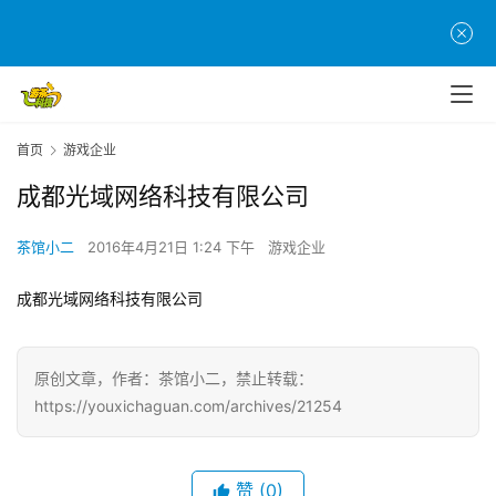
页
游
茶
原
创
首页
游戏企业
成都光域网络科技有限公司
游
戏
茶馆小二
2016年4月21日 1:24 下午
游戏企业
业
界
成都光域网络科技有限公司
手
机
原创文章，作者：茶馆小二，禁止转载：
游
https://youxichaguan.com/archives/21254
戏
单
赞
(0)