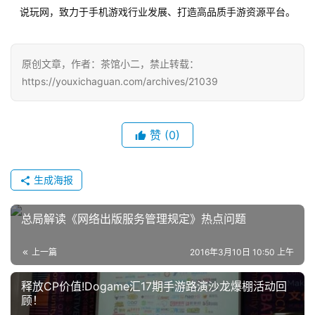
游
说玩网，致力于手机游戏行业发展、打造高品质手游资源平台。
戏
单
原创文章，作者：茶馆小二，禁止转载：
机
https://youxichaguan.com/archives/21039
游
戏
赞
(0)
休
闲
生成海报
游
戏
总局解读《网络出版服务管理规定》热点问题
2
上一篇
2016年3月10日 10:50 上午
0
2
释放CP价值!Dogame汇17期手游路演沙龙爆棚活动回
5
顾！
第