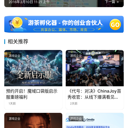
2016年3月10日 11:21 上午
下一篇
十
三
届
金
茶
奖
相关推荐
游戏企业
游戏企业
7
月
3
预约开启！魔域口袋版启示
《代号：对决》ChinaJoy首
0
服重磅福利
秀收官：从线下爆满看见玩
家的真实期待
1天前
2天前
日
游
游戏企业
游戏企业
茶