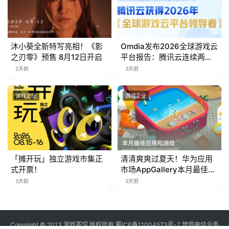
对
接
沐小葵全新特写亮相！《影
Omdia发布2026全球游戏云
会
之刃零》预售 8月12日开启
平台报告：腾讯云连续两年
入选“领导者”象限
2天前
3天前
上
海
游戏企业
游戏企业
站
中
「摊开玩」独立游戏市集正
清清爽爽过夏天！华为应用
文
式开票！
市场AppGallery本月最佳上
(
新，款款提升幸福感
3天前
3天前
中
国
)
Copyright © 2013 游戏茶馆 版权所有
蜀ICP备11004573号-7
增值电信业务