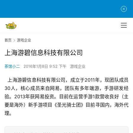
首
页
游
首页
游戏企业
茶
原
上海游碧信息科技有限公司
创
茶馆小二
2016年1月8日 9:52 下午
游戏企业
游
戏
  上海游碧信息科技有限公司，成立于2011年，现团队成员
业
30人，核心成员来自网易，团队有多年端游，手游研发经
界
验。2013年获网易投资。目前在运营手游1款营收良好（主
要是海外）新手游项目《圣光骑士团》目前寻国内，海外代
手
理。
机
游
戏