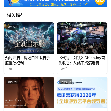
届
金
相关推荐
茶
奖
游戏企业
游戏企业
7
月
预约开启！魔域口袋版启示
《代号：对决》ChinaJoy首
服重磅福利
秀收官：从线下爆满看见玩
3
家的真实期待
1天前
2天前
0
日
游戏企业
游戏企业
游
茶
对