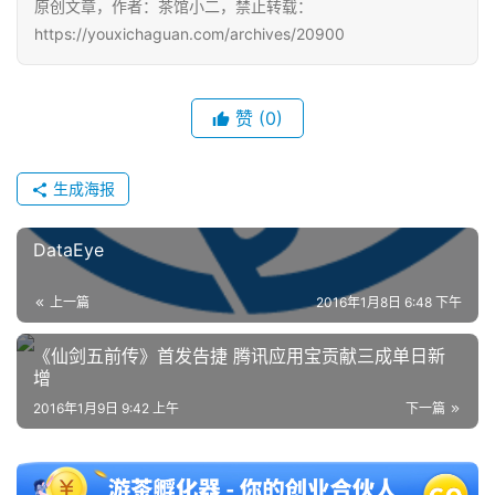
原创文章，作者：茶馆小二，禁止转载：
https://youxichaguan.com/archives/20900
单
机
游
赞
(0)
戏
生成海报
休
闲
游
DataEye
戏
上一篇
2016年1月8日 6:48 下午
2
《仙剑五前传》首发告捷 腾讯应用宝贡献三成单日新
0
增
2
2016年1月9日 9:42 上午
下一篇
5
第
十
三