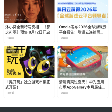
中
文
沐小葵全新特写亮相！《影
Omdia发布2026全球游戏云
(
之刃零》预售 8月12日开启
平台报告：腾讯云连续两年
中
入选“领导者”象限
1天前
2天前
国
)
游戏企业
游戏企业
「摊开玩」独立游戏市集正
清清爽爽过夏天！华为应用
式开票！
市场AppGallery本月最佳上
新，款款提升幸福感
2天前
2天前