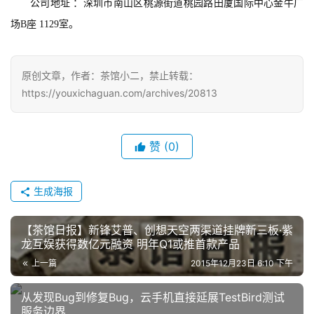
休
公司地址 ：深圳市南山区桃源街道桃园路田厦国际中心金牛广
闲
场B座 1129室。
游
戏
原创文章，作者：茶馆小二，禁止转载：
2
https://youxichaguan.com/archives/20813
0
2
5
赞
(0)
第
十
三
生成海报
届
金
【茶馆日报】新锋艾普、创想天空两渠道挂牌新三板·紫
茶
龙互娱获得数亿元融资 明年Q1或推首款产品
奖
上一篇
2015年12月23日 6:10 下午
从发现Bug到修复Bug，云手机直接延展TestBird测试
服务边界