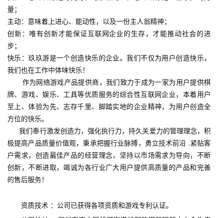
创
量；
主动：意味着上进心、能动性，以及一份主人翁精神；
游
创新：唯有创新才能保证互联网企业的生存，才能推动社会的进
戏
步；
业
快乐：玖玖游是一个创造快乐的企业。我们不仅为用户创造快乐，
界
我们也在工作中体味快乐！
       作为网络游戏产品提供商，我们致力于成为一家为用户提供棋
牌、游戏、娱乐、工具等优质服务的综合性互联网企业，本着用户
手
机
至上、体验为先、志存千里、脚踏实地的企业精神，为用户创造全
游
方位的快乐。
戏
      我们奉行激发创造力，强化执行力，持久关爱力的管理理念，积
极提高产品质量价值观，秉承把握行业脉搏，勇立技术前沿 .紧贴客
户需求，创造最佳产品的经营理念，坚持以市场需求为导向，不断
单
创新，不断进取，竭诚为各行业广大用户提供高质量的产品和完善
机
的售后服务！
游
戏
资质技术 ：公司已获得各项资质和游戏专利认证。