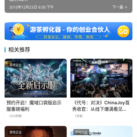
7
2015年12月23日 6:26 下午
下一篇
月
3
0
日
相关推荐
游
游戏企业
游戏企业
茶
对
接
预约开启！魔域口袋版启示
《代号：对决》ChinaJoy首
会
服重磅福利
秀收官：从线下爆满看见玩
上
家的真实期待
12小时前
1天前
海
游戏企业
游戏企业
站