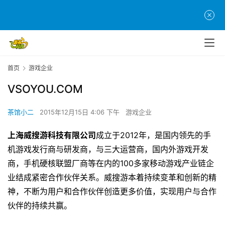
首
首页
游戏企业
页
VSOYOU.COM
游
茶馆小二
2015年12月15日 4:06 下午
游戏企业
茶
原
上海威搜游科技有限公司
成立于
2012
年，是国内领先的手
创
机游戏发行商与研发商，与三大运营商，国内外游戏开发
商，手机硬核联盟厂商等在内的
100
多家移动游戏产业链企
游
业结成紧密合作伙伴关系。威搜游本着持续变革和创新的精
戏
神，不断为用户和合作伙伴创造更多价值，实现用户与合作
业
伙伴的持续共赢。
界