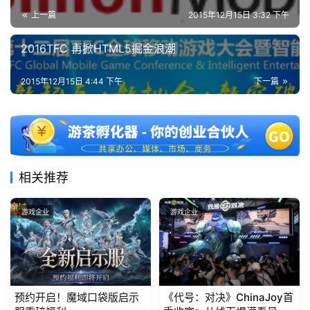
5
上一篇
2015年12月15日 3:32 下午
第
2016TFC 再掀HTML5掘金浪潮
十
三
届
2015年12月15日 4:44 下午
下一篇
金
茶
奖
相关推荐
7
游戏企业
游戏企业
月
3
0
日
预约开启！魔域口袋版启示
《代号：对决》ChinaJoy首