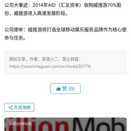
公司大事迹：
2014
年
AID
（汇友资本）收购威搜游
70%
股
手
机
份，威搜游进入高速发展阶段。
游
戏
公司使命：
威搜游将打造全球移动娱乐服务品牌作为核心使
命与任务。
单
机
游
原创文章，作者：茶馆小二，禁止转载：
戏
https://youxichaguan.com/archives/20779
休
闲
赞
(0)
游
戏
生成海报
2
Billionmob
0
2