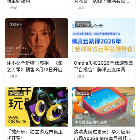
服重磅福利
秀收官：从线下爆满看见玩
游
家的真实期待
1天前
2天前
茶
游戏企业
游戏企业
对
接
会
上
沐小葵全新特写亮相！《影
Omdia发布2026全球游戏云
之刃零》预售 8月12日开启
平台报告：腾讯云连续两年
海
入选“领导者”象限
2天前
2天前
站
游戏企业
游戏企业
中
文
(
中
「摊开玩」独立游戏市集正
清清爽爽过夏天！华为应用
式开票！
市场AppGallery本月最佳上
国