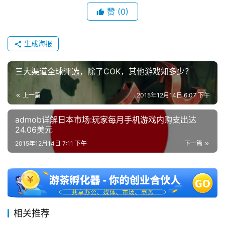
单
赞
(0)
机
游
戏
生成海报
休
三大渠道全球评选，除了COK，其他游戏知多少？
闲
游
上一篇
2015年12月14日 6:07 下午
戏
admob详解日本市场:玩家每月手机游戏内购支出达
24.06美元
2
0
2015年12月14日 7:11 下午
下一篇
2
5
第
十
三
相关推荐
届