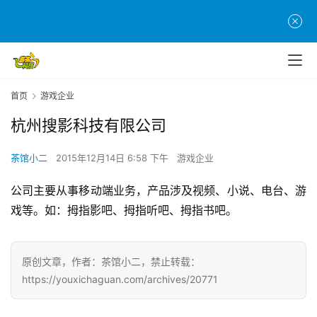
页
游
茶
原
首页
游戏企业
创
杭州搜影科技有限公司
游
戏
茶馆小二
2015年12月14日 6:58 下午
游戏企业
业
公司主要从事移动端业务，产品涉及视频、小说、电台、游
界
戏等。如：拇指影吧、拇指听吧、拇指书吧。
手
机
原创文章，作者：茶馆小二，禁止转载：
游
https://youxichaguan.com/archives/20771
戏