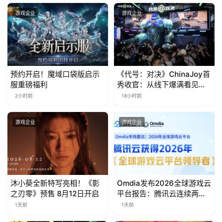
金
茶
游戏企业
游戏企业
奖
7
预约开启！魔域口袋版启示
《代号：对决》ChinaJoy首
服重磅福利
秀收官：从线下爆满看见玩
月
家的真实期待
2小时前
18小时前
3
游戏企业
游戏企业
0
日
游
茶
沐小葵全新特写亮相！《影
Omdia发布2026全球游戏云
之刃零》预售 8月12日开启
平台报告：腾讯云连续两年
对
入选“领导者”象限
1天前
1天前
接