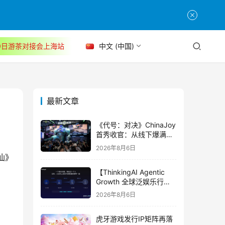
30日游茶对接会上海站
中文 (中国)
最新文章
《代号：对决》ChinaJoy
首秀收官：从线下爆满看
见玩家的真实期待
2026年8月6日
仙》
【ThinkingAI Agentic
Growth 全球泛娱乐行业
峰会】Agent 时代，人到
2026年8月6日
底负责什么
虎牙游戏发行IP矩阵再落