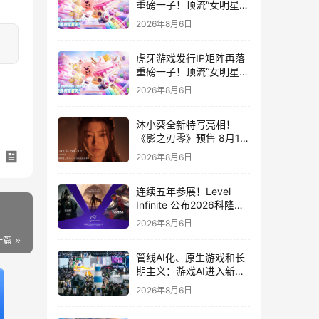
重磅一子！顶流“女明星”
ZANMANG LOOPY 正版
2026年8月6日
3D消除手游《消消奇遇》
惊喜曝光
虎牙游戏发行IP矩阵再落
重磅一子！顶流“女明星”
ZANMANG LOOPY 正版
2026年8月6日
3D消除手游《消消奇遇》
惊喜曝光
沐小葵全新特写亮相！
《影之刃零》预售 8月12
日开启
2026年8月6日
连续五年参展！Level
Infinite 公布2026科隆游
戏展产品阵容
2026年8月6日
一篇
管线AI化、原生游戏和长
期主义：游戏AI进入新共
识时代
2026年8月6日