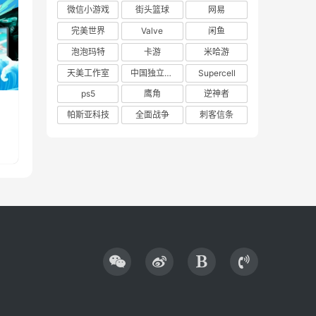
微信小游戏
街头篮球
网易
完美世界
Valve
闲鱼
泡泡玛特
卡游
米哈游
天美工作室
中国独立游戏联盟
Supercell
ps5
鹰角
逆神者
帕斯亚科技
全面战争
刺客信条