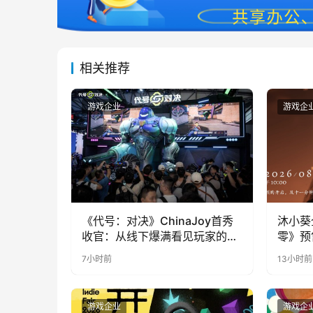
相关推荐
游戏企业
游戏企
《代号：对决》ChinaJoy首秀
沐小葵
收官：从线下爆满看见玩家的真
零》预
实期待
7小时前
13小时前
游戏企业
游戏企