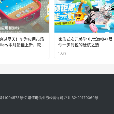
爽过夏天！华为应用市场
家族式次元美学 电竞满帧神器
allery本月最佳上新，款款
你一步到位的硬核之选
福感
1天前
备11004573号-7
增值电信业务经营许可证 川B2-20170060号