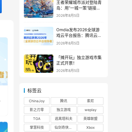
王者荣耀城市派对登陆青
岛：用“一城一策”链接海
洋场景，以双向奔赴带动
2026年8月5日
夏日文旅
Omdia发布2026全球游
戏云平台报告：腾讯云连
续两年入选“领导者”象限
2026年8月5日
「摊开玩」独立游戏市集
正式开票！
2026年8月5日
标签云
ChinaJoy
腾讯
索尼
影之刃零
独立游戏
weplay
TGA
逃离塔科夫
英雄联盟
掌慧科技
仙剑奇侠传四
Xbox