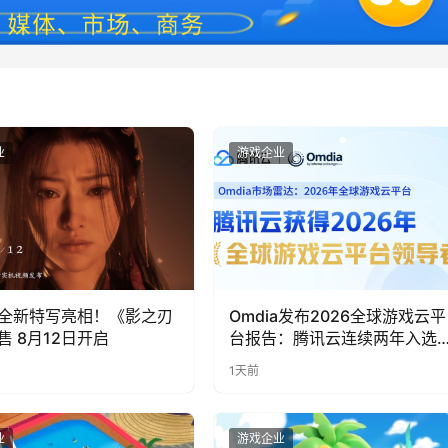
业
游戏企业
全新特写亮相！《影之刃
Omdia发布2026全球游戏云平
售 8月12日开启
台报告：腾讯云连续两年入选
“领导者”象限
1天前
业
游戏企业