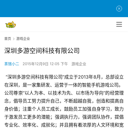
首
页
首页
游戏企业
游
深圳多游空间科技有限公司
茶
原
茶馆小二
2015年12月9日 12:05 下午
游戏企业
创
 “深圳多游空间科技有限公司”成立于2013年8月，总部设立
游
在深圳，是一家集研发、运营于一体的智能手机游戏公司。
戏
公司尊崇“以人为本、以技术为先、以市场为导向”的经营理
业
念，倡导员工努力提升自己，不断超越自我，创造和提高自
界
身价值；注重个人员工成长，鼓励员工加强自身学习，致力
于激发员工更多的潜能；强调执行力，强调团队协作，提倡
手
机
专业化、效率化、成就化；并且拥有着浓厚的人文环境和宽