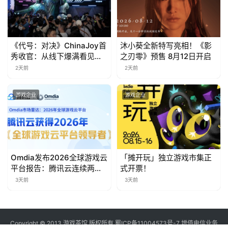
对
接
《代号：对决》ChinaJoy首
沐小葵全新特写亮相！《影
会
秀收官：从线下爆满看见玩
之刃零》预售 8月12日开启
家的真实期待
2天前
2天前
上
海
游戏企业
游戏企业
站
中
Omdia发布2026全球游戏云
「摊开玩」独立游戏市集正
文
平台报告：腾讯云连续两年
式开票！
(
入选“领导者”象限
3天前
3天前
中
国
)
Copyright © 2013 游戏茶馆 版权所有
蜀ICP备11004573号-7
增值电信业务