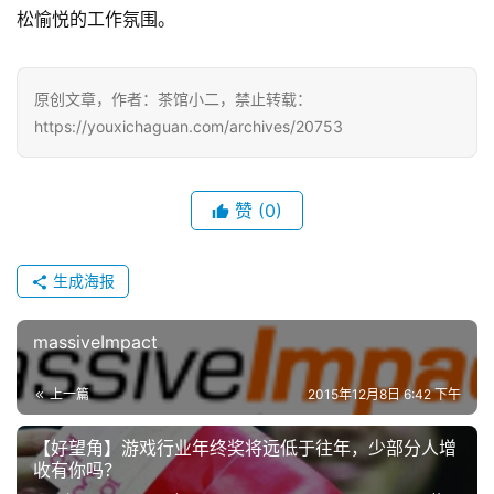
游
松愉悦的工作氛围。
戏
单
原创文章，作者：茶馆小二，禁止转载：
机
https://youxichaguan.com/archives/20753
游
戏
赞
(0)
休
闲
生成海报
游
戏
massiveImpact
2
上一篇
2015年12月8日 6:42 下午
0
2
【好望角】游戏行业年终奖将远低于往年，少部分人增
5
收有你吗？
第