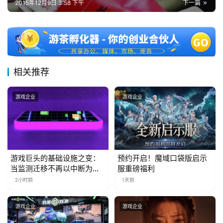
2015年12月9日 3:58 下午
下一篇
十
三
届
金
茶
奖
相关推荐
游戏企业
游戏企业
7
月
3
游戏巨头的基础设施之变：
预约开启！魔域口袋版启示
0
当监测迁移不再以中断为代
服重磅福利
价
2小时前
1天前
日
游
游戏企业
游戏企业
茶