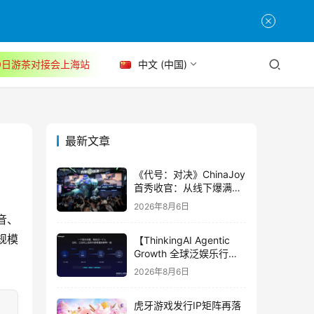
30日游茶对接会上海站
中文 (中国)
最新文章
《代号：对决》ChinaJoy
首秀收官：从线下爆满看
见玩家的真实期待
2026年8月6日
音、
规模
【ThinkingAI Agentic
Growth 全球泛娱乐行业
峰会】Agent 时代，人到
2026年8月6日
底负责什么
虎牙游戏发行IP矩阵再落