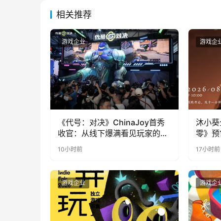
相关推荐
游戏企业
游戏企
《代号：对决》ChinaJoy首秀
沐小葵
收官：从线下爆满看见玩家的真
零》预
实期待
10小时前
17小时前
游戏企业
游戏企