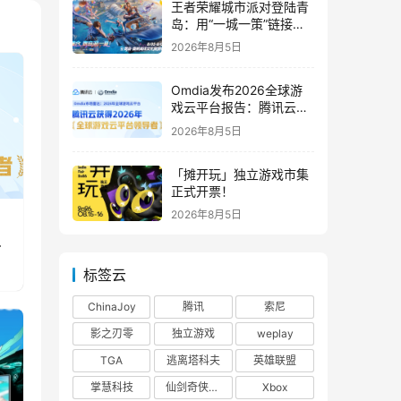
王者荣耀城市派对登陆青
岛：用“一城一策”链接海
洋场景，以双向奔赴带动
2026年8月5日
夏日文旅
Omdia发布2026全球游
戏云平台报告：腾讯云连
续两年入选“领导者”象限
2026年8月5日
「摊开玩」独立游戏市集
正式开票！
2026年8月5日
标签云
ChinaJoy
腾讯
索尼
影之刃零
独立游戏
weplay
TGA
逃离塔科夫
英雄联盟
掌慧科技
仙剑奇侠传四
Xbox