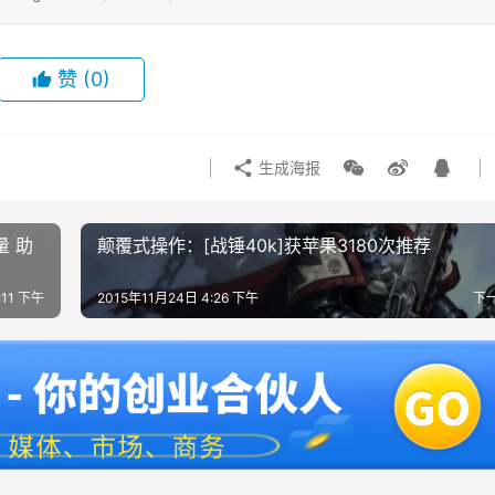
赞
(0)
生成海报
量 助
颠覆式操作：[战锤40k]获苹果3180次推荐
:11 下午
2015年11月24日 4:26 下午
下