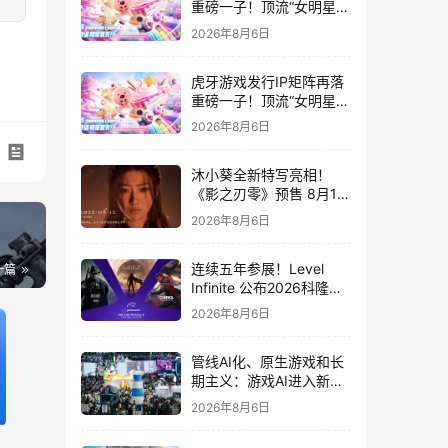
重磅一子！顶流“女明星”
ZANMANG LOOPY 正版
2026年8月6日
3D消除手游《消消奇遇》
惊喜曝光
虎牙游戏发行IP矩阵再落
重磅一子！顶流“女明星”
ZANMANG LOOPY 正版
2026年8月6日
3D消除手游《消消奇遇》
惊喜曝光
沐小葵全新特写亮相！
《影之刃零》预售 8月12
日开启
2026年8月6日
连续五年参展！Level
一篇
Infinite 公布2026科隆游
戏展产品阵容
2026年8月6日
管线AI化、原生游戏和长
期主义：游戏AI进入新共
识时代
2026年8月6日