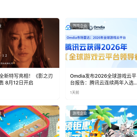
业
游戏企业
全新特写亮相！《影之刃
Omdia发布2026全球游戏云平
售 8月12日开启
台报告：腾讯云连续两年入选
“领导者”象限
1天前
业
游戏企业