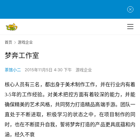
首
页
首页
游戏企业
游
茶
梦奔工作室
原
创
茶馆小二
2015年11月5日 4:30 下午
游戏企业
游
核心人员有三名，都出身于美术制作工作，并在行业内有着
戏
3-5年的工作经验。对美术把控方面有着较深的能力，并能
业
确保精美的艺术风格，共同努力打造精品高端手游。团队一
界
直处于不断进取，积极学习的状态之中，在项目制作的同
手
时，也在不断提升自我，誓将梦奔打造的产品更具底蕴和内
机
涵，经久不衰
游