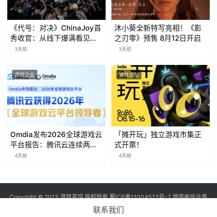
对
接
《代号：对决》ChinaJoy首
沐小葵全新特写亮相！《影
秀收官：从线下爆满看见玩
之刃零》预售 8月12日开启
会
家的真实期待
3天前
3天前
上
游戏企业
游戏企业
海
站
中
Omdia发布2026全球游戏云
「摊开玩」独立游戏市集正
平台报告：腾讯云连续两年
式开票！
文
入选“领导者”象限
(
4天前
4天前
中
国
)
Copyright © 2013 游戏茶馆 版权所有
蜀ICP备11004573号-7
增值电信业务
经营许可证 川B2-20170060号
联系我们