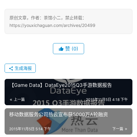
戏
原创文章，作者：茶馆小二，禁止转载：
单
https://youxichaguan.com/archives/20499
机
游
戏
赞
(0)
休
生成海报
闲
游
戏
【Game Data】DataEye2015Q3手游数据报告
2
上一篇
2015年11月5日 4:18 下午
0
移动数据服务公司热云宣布获5000万A轮融资
2
5
第
2015年11月5日 5:14 下午
下一篇
十