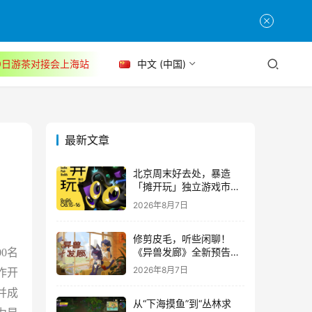
30日游茶对接会上海站
中文 (中国)
最新文章
北京周末好去处，暴造
「摊开玩」独立游戏市集
正式开票！
2026年8月7日
修剪皮毛，听些闲聊！
《异兽发廊》全新预告与
00
名
Steam免费试玩公开
2026年8月7日
作开
并成
从“下海摸鱼”到“丛林求