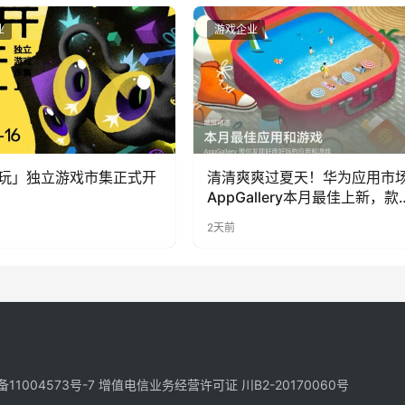
业
游戏企业
玩」独立游戏市集正式开
清清爽爽过夏天！华为应用市
AppGallery本月最佳上新，款
提升幸福感
2天前
备11004573号-7
增值电信业务经营许可证 川B2-20170060号