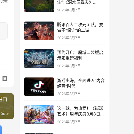
力是
生”:《潜水员戴夫》
DLC《丛林》移动端定档
2026年8月7日
8月14日
腾讯百人二次元团队，要
做不“保守”的二游
2026年8月7日
预约开启！魔域口袋版启
示服重磅福利
2026年8月7日
游戏出海，全面进入“内容
经营”时代
2026年8月7日
进口
这一球，为热爱！《街球
一篇
艺术》周年庆典8月8日正
式上线，多重福利与全新
2026年8月7日
内容同步开启