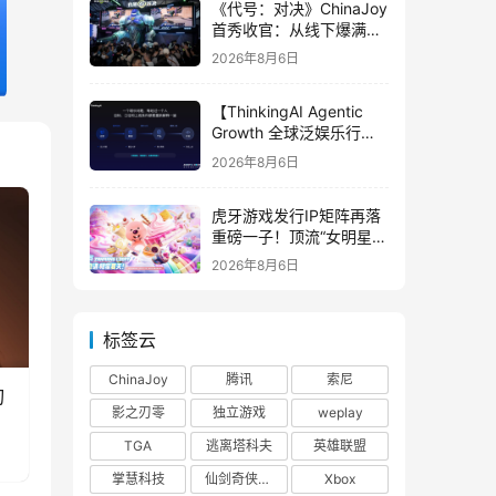
《代号：对决》ChinaJoy
首秀收官：从线下爆满看
见玩家的真实期待
2026年8月6日
【ThinkingAI Agentic
Growth 全球泛娱乐行业
峰会】Agent 时代，人到
2026年8月6日
底负责什么
虎牙游戏发行IP矩阵再落
重磅一子！顶流“女明星”
ZANMANG LOOPY 正版
2026年8月6日
3D消除手游《消消奇遇》
惊喜曝光
标签云
ChinaJoy
腾讯
索尼
刃
影之刃零
独立游戏
weplay
TGA
逃离塔科夫
英雄联盟
掌慧科技
仙剑奇侠传四
Xbox