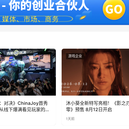
业
游戏企业
：对决》ChinaJoy首秀
沐小葵全新特写亮相！《影之
从线下爆满看见玩家的真
零》预售 8月12日开启
1天前