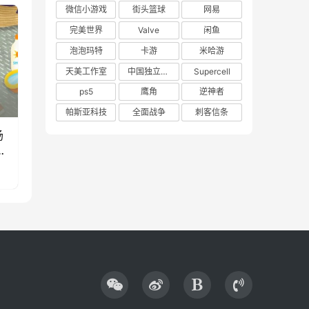
微信小游戏
街头篮球
网易
完美世界
Valve
闲鱼
泡泡玛特
卡游
米哈游
天美工作室
中国独立游戏联盟
Supercell
ps5
鹰角
逆神者
帕斯亚科技
全面战争
刺客信条
场
款