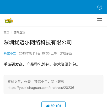
页
游
茶
原
创
首页
游戏企业
深圳犹迈尔网络科技有限公司
游
戏
茶馆小二
2015年9月19日 10:35 上午
游戏企业
业
界
手游研发商、产品整包外包、美术资源外包。
手
机
原创文章，作者：茶馆小二，禁止转载：
游
https://youxichaguan.com/archives/20236
戏
单
赞
(0)