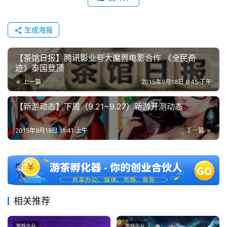
机
游
生成海报
戏
【茶馆日报】腾讯影业夸大魔兽电影合作 《全民奇
休
迹》泰国登顶
闲
上一篇
2015年9月18日 6:45 下午
游
戏
【新游动态】下周（9.21~9.27）新游开测动态
2
2015年9月19日 11:41 上午
下一篇
0
2
5
第
十
三
相关推荐
届
金
游戏企业
游戏企业