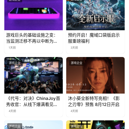
茶
奖
游戏巨头的基础设施之变：
预约开启！魔域口袋版启示
7
当监测迁移不再以中断为代
服重磅福利
价
月
1天前
3天前
3
游戏企业
游戏企业
0
日
游
《代号：对决》ChinaJoy首
沐小葵全新特写亮相！《影
茶
秀收官：从线下爆满看见玩
之刃零》预售 8月12日开启
对
家的真实期待
4天前
4天前
接
游戏企业
游戏企业