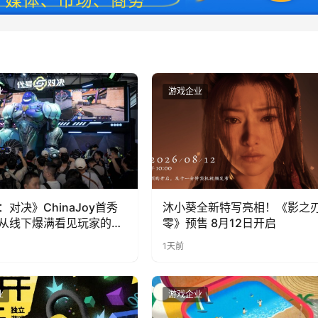
业
游戏企业
：对决》ChinaJoy首秀
沐小葵全新特写亮相！《影之
从线下爆满看见玩家的真
零》预售 8月12日开启
1天前
业
游戏企业