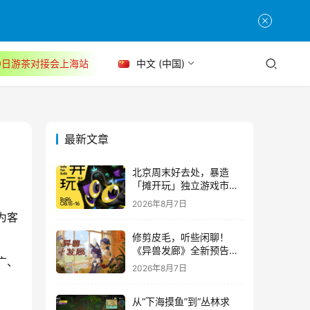
30日游茶对接会上海站
中文 (中国)
最新文章
北京周末好去处，暴造
「摊开玩」独立游戏市集
正式开票！
2026年8月7日
为客
修剪皮毛，听些闲聊！
《异兽发廊》全新预告与
广、
Steam免费试玩公开
2026年8月7日
从“下海摸鱼”到“丛林求