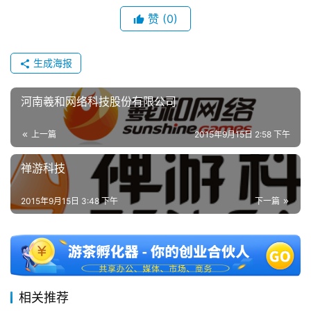
单
赞
(0)
机
游
戏
生成海报
休
河南羲和网络科技股份有限公司
闲
游
上一篇
2015年9月15日 2:58 下午
戏
禅游科技
2
0
2015年9月15日 3:48 下午
下一篇
2
5
第
十
三
相关推荐
届