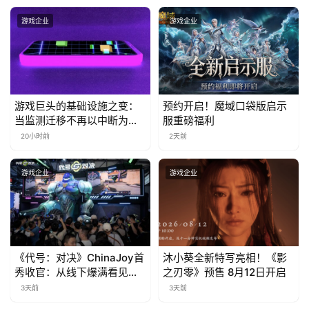
金
茶
游戏企业
游戏企业
奖
7
游戏巨头的基础设施之变：
预约开启！魔域口袋版启示
当监测迁移不再以中断为代
服重磅福利
月
价
20小时前
2天前
3
0
游戏企业
游戏企业
日
游
茶
《代号：对决》ChinaJoy首
沐小葵全新特写亮相！《影
秀收官：从线下爆满看见玩
之刃零》预售 8月12日开启
对
家的真实期待
3天前
3天前
接