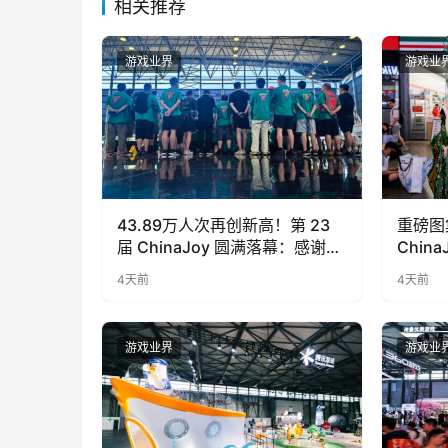
相关推荐
游戏业界
游戏业
43.89万人次再创新高！第 23
重磅图
届 ChinaJoy 圆满落幕：感谢有
Chin
你，共赴这场“与 AI 同游”的盛夏
品牌亮
4天前
4天前
之约
游戏业界
游戏业