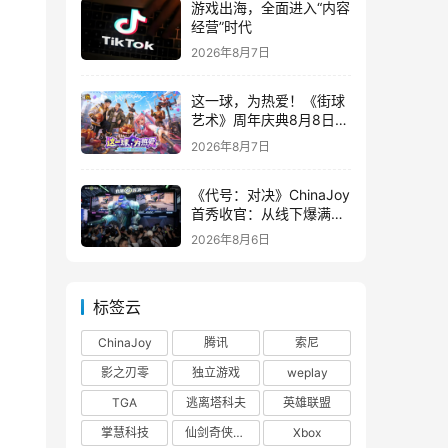
游戏出海，全面进入“内容
经营”时代
2026年8月7日
这一球，为热爱！《街球
艺术》周年庆典8月8日正
式上线，多重福利与全新
2026年8月7日
内容同步开启
《代号：对决》ChinaJoy
首秀收官：从线下爆满看
见玩家的真实期待
2026年8月6日
标签云
ChinaJoy
腾讯
索尼
影之刃零
独立游戏
weplay
TGA
逃离塔科夫
英雄联盟
掌慧科技
仙剑奇侠传四
Xbox