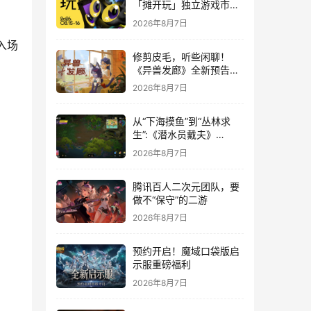
「摊开玩」独立游戏市集
正式开票！
2026年8月7日
入场
修剪皮毛，听些闲聊！
《异兽发廊》全新预告与
Steam免费试玩公开
2026年8月7日
从“下海摸鱼”到“丛林求
生”:《潜水员戴夫》
DLC《丛林》移动端定档
2026年8月7日
8月14日
腾讯百人二次元团队，要
做不“保守”的二游
2026年8月7日
预约开启！魔域口袋版启
示服重磅福利
2026年8月7日