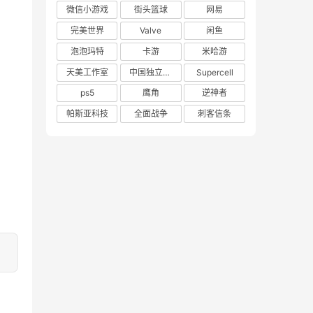
微信小游戏
街头篮球
网易
完美世界
Valve
闲鱼
泡泡玛特
卡游
米哈游
天美工作室
中国独立游戏联盟
Supercell
ps5
鹰角
逆神者
帕斯亚科技
全面战争
刺客信条