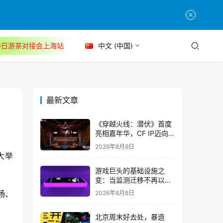
30日游茶对接会上海站
中文 (中国)
最新文章
《穿越火线：潜伏》首度
亮相嘉年华，CF IP迈向
3A叙事新高度
2026年8月9日
大举
游戏巨头的基础设施之
变：当监测迁移不再以中
断为代价
畅、
2026年8月8日
北京周末好去处，暴造