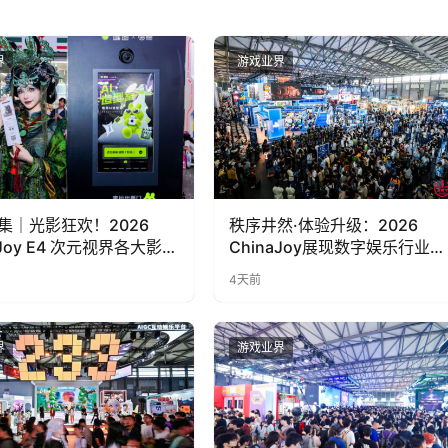
界
游戏业界
集｜光影狂欢！2026
秩序井然·体验升级：2026
aJoy E4 次元视界各大影像
ChinaJoy展现数字娱乐行业高
点合集
质量发展新风貌
4天前
界
游戏业界