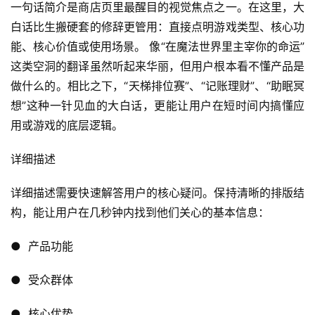
一句话简介是商店页里最醒目的视觉焦点之一。在这里，大
创
白话比生搬硬套的修辞更管用：直接点明游戏类型、核心功
能、核心价值或使用场景。 像“在魔法世界里主宰你的命运”
游
这类空洞的翻译虽然听起来华丽，但用户根本看不懂产品是
戏
业
做什么的。相比之下，“天梯排位赛”、“记账理财”、“助眠冥
界
想”这种一针见血的大白话，更能让用户在短时间内搞懂应
用或游戏的底层逻辑。
手
机
详细描述
游
戏
详细描述需要快速解答用户的核心疑问。保持清晰的排版结
构，能让用户在几秒钟内找到他们关心的基本信息：
单
●  产品功能
机
游
●  受众群体
戏
●  核心优势