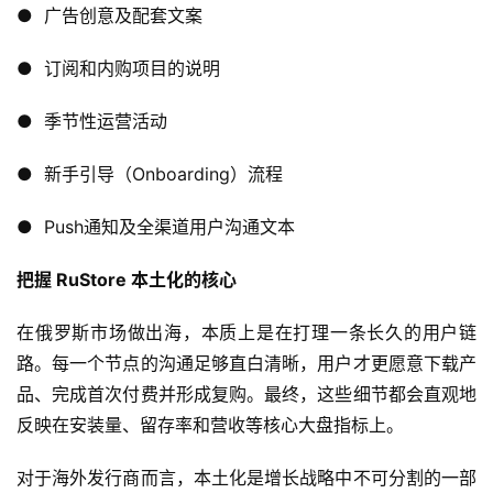
站
●  广告创意及配套文案
●  订阅和内购项目的说明
中
文
●  季节性运营活动
(
中
●  新手引导（Onboarding）流程
国
)
●  Push通知及全渠道用户沟通文本
把握 RuStore 本土化的核心
在俄罗斯市场做出海，本质上是在打理一条长久的用户链
路。每一个节点的沟通足够直白清晰，用户才更愿意下载产
品、完成首次付费并形成复购。最终，这些细节都会直观地
反映在安装量、留存率和营收等核心大盘指标上。
对于海外发行商而言，本土化是增长战略中不可分割的一部