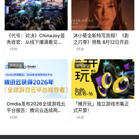
《代号：对决》ChinaJoy首
沐小葵全新特写亮相！《影
秀收官：从线下爆满看见玩
之刃零》预售 8月12日开启
家的真实期待
3天前
4天前
游戏企业
游戏企业
Omdia发布2026全球游戏云
「摊开玩」独立游戏市集正
平台报告：腾讯云连续两年
式开票！
入选“领导者”象限
4天前
4天前