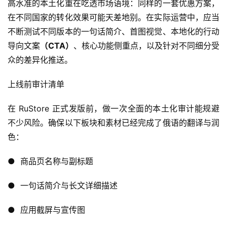
高水准的本土化重在吃透市场语境：同样的一套优惠方案，
7
在不同国家的转化效果可能天差地别。在实际运营中，应当
月
不断测试不同版本的一句话简介、首图视觉、本地化的行动
3
导向文案
（CTA）
、核心功能侧重点，以及针对不同细分受
众的差异化推送。
0
日
上线前审计清单
游
在 RuStore 正式发版前，做一次全面的本土化审计能规避
茶
不少风险。确保以下板块和素材已经完成了俄语的翻译与润
对
色：
接
●  商品页名称与副标题
会
●  一句话简介与长文详细描述
上
海
●  应用截屏与宣传图