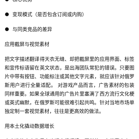
休
闲
●  变现模式（是否包含订阅或内购）
游
戏
●  与同类竞品的差异
2
应用截屏与视觉素材
0
2
把文字描述翻译得天衣无缝、却把截屏里的应用界面、标签
5
和宣传标语留在英文状态，是出海团队常犯的错误。只要图
第
片中带有按钮、功能标注或其他文字元素，就应该针对俄罗
十
斯用户进行全量适配。 对游戏产品而言，广告素材的包装
三
届
同样重要。如果全球通用的广告片里塞满了西方流行文化梗
金
或英式幽默，在俄罗斯可能很难引起共鸣。针对当地市场单
茶
独定制一套视觉素材，往往是更高效的做法。
奖
用本土化撬动数据增长