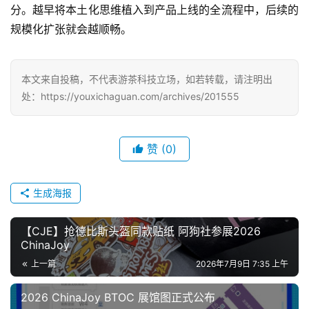
分。越早将本土化思维植入到产品上线的全流程中，后续的
规模化扩张就会越顺畅。
本文来自投稿，不代表游茶科技立场，如若转载，请注明出
处：https://youxichaguan.com/archives/201555
赞
(0)
生成海报
【CJE】抢德比斯头盔同款贴纸 阿狗社参展2026
ChinaJoy
上一篇
2026年7月9日 7:35 上午
2026 ChinaJoy BTOC 展馆图正式公布