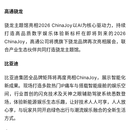
高通骁龙
2
0
骁龙主题馆亮相2026 ChinaJoy以AI为核心驱动力，持续
2
打造高品质数字娱乐体验新标杆在即将到来的2026 
5
ChinaJoy，高通公司将携旗下骁龙品牌再次亮相展会，联
第
十
合产业生态伙伴共同打造骁龙主题馆。
三
届
比亚迪
金
茶
比亚迪集团全品牌矩阵将再度亮相ChinaJoy，展示智能化
奖
新成果。现场打造多款热门IP痛车与搭载智能座舱的娱乐空
间，行业首创的闪充技术及天神之眼辅助驾驶系统悉数登
场，体验新能源娱乐生态乐趣，让好技术人人可享，人人放
心享，与玩家共同开启绿色出行与潮流娱乐融合的全新生活
7
方式。
月