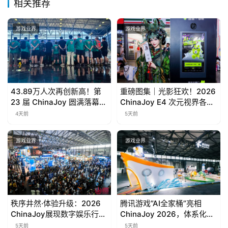
相关推荐
游戏业界
游戏业界
43.89万人次再创新高！第
重磅图集｜光影狂欢！2026
23 届 ChinaJoy 圆满落幕：
ChinaJoy E4 次元视界各大
感谢有你，共赴这场“与 AI
影像品牌亮点合集
4天前
5天前
同游”的盛夏之约
游戏业界
游戏业界
秩序井然·体验升级：2026
腾讯游戏”AI全家桶”亮相
ChinaJoy展现数字娱乐行业
ChinaJoy 2026，体系化探
高质量发展新风貌
索为玩家创造前沿体验
5天前
5天前