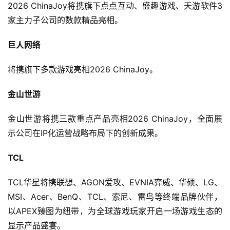
2026 ChinaJoy将携旗下点点互动、盛趣游戏、天游软件3
戏
业
家主力子公司的数款精品亮相。
界
巨人网络
手
将携旗下多款游戏亮相2026 ChinaJoy。
机
游
金山世游
戏
金山世游将携三款重点产品亮相2026 ChinaJoy，全面展
单
示公司在IP化运营战略布局下的创新成果。
机
游
TCL
戏
TCL华星将携联想、AGON爱攻、EVNIA弈威、华硕、LG、
休
MSI、Acer、BenQ、TCL、索尼、雷鸟等终端品牌伙伴，
闲
以APEX臻图为纽带，为全球游戏玩家开启一场游戏生态的
游
显示产品盛宴。
戏