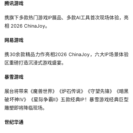
腾讯游戏
携旗下多款热门游戏IP展品、多款AI工具首次现场体验，亮
相 2026 ChinaJoy。
网易游戏
携30余款精品力作亮相2026 ChinaJoy，六大IP场景体验
区重磅打造沉浸式游戏盛宴。
首
页
暴雪游戏
展台将带来《魔兽世界》《炉石传说》《守望先锋》《暗黑
游
破坏神IV》《星际争霸II》五款经典IP！暴雪游戏经典巨型
茶
原
雕塑即将降临现场。
创
世纪华通
游