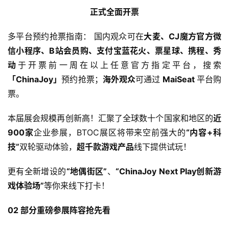
正式全面开票
多平台预约抢票指南： 国内观众可在
大麦、CJ魔方官方微
信小程序、B站会员购、支付宝蓝花火、票星球、携程、秀
动
于开票前一周在以上任意官方指定平台，搜索
「ChinaJoy」
预约抢票；
海外观众
可通过
 MaiSeat 
平台购
票。
本届展会规模再创新高！汇聚了全球数十个国家和地区的
近
900家
企业参展，BTOC展区将带来空前强大的
“内容+科
技”
双轮驱动体验，
超千款游戏产品
线下提供试玩！
更有全新增设的
“地偶街区”
、
“ChinaJoy Next Play创新游
戏体验场”
等你来线下打卡！
02 部分重磅参展阵容抢先看