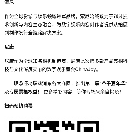
3
索尼
0
作为全球影像与娱乐领域领军品牌，索尼始终致力于通过技
日
术创新与内容生态融合，为数字娱乐内容创作者提供从拍摄
到制作发行全链路解决方案。
游
茶
尼康
对
尼康作为全球知名相机制造商，尼康此次携多款产品亮相科
接
技与文化深度交融的数字娱乐盛会ChinaJoy。
会
…… 现场还将联动浦东各大商圈，推出第二届
“谷子嘉年华”
上
及
专属票根权益！
 更多精彩内容，等你现场来亲自揭晓！
海
扫码预约购票
站
中