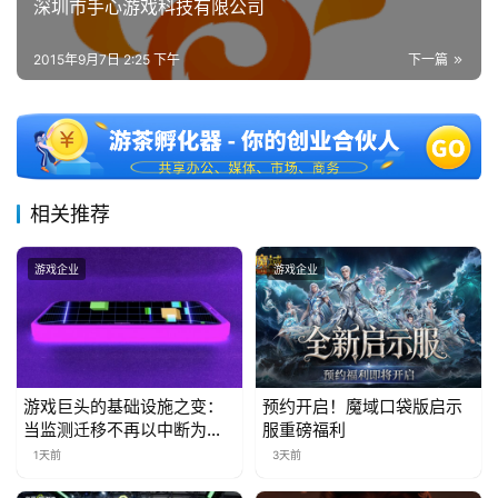
深圳市手心游戏科技有限公司
第
十
2015年9月7日 2:25 下午
下一篇
三
届
金
茶
奖
相关推荐
游戏企业
游戏企业
7
月
3
0
游戏巨头的基础设施之变：
预约开启！魔域口袋版启示
当监测迁移不再以中断为代
服重磅福利
日
价
1天前
3天前
游