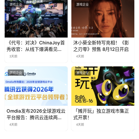
游戏企业
游戏企业
茶
对
接
会
《代号：对决》ChinaJoy首
沐小葵全新特写亮相！《影
秀收官：从线下爆满看见玩
之刃零》预售 8月12日开启
上
家的真实期待
3天前
4天前
海
站
游戏企业
游戏企业
中
文
Omdia发布2026全球游戏云
「摊开玩」独立游戏市集正
(
平台报告：腾讯云连续两年
式开票！
中
入选“领导者”象限
4天前
4天前
国
)