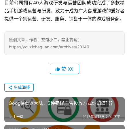
目前公司拥有40人游戏研发与运营团队成功完成了多款精
机
游
品手机游戏运营与研发，致力于成为广大喜爱游戏的爱好者
戏
提供一个集运营、研发、服务、销售于一体的游戏服务商。
单
机
原创文章，作者：茶馆小二，禁止转载：
游
https://youxichaguan.com/archives/20140
戏
赞
(0)
休
闲
游
生成海报
戏
Google重返大陆，5种错误广告投放方式你知道吗？
2
0
上一篇
2015年9月7日 2:01 下午
2
5