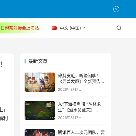
30日游茶对接会上海站
中文 (中国)
最新文章
！
修剪皮毛，听些闲聊！
《异兽发廊》全新预告与
Steam免费试玩公开
2026年8月7日
从“下海摸鱼”到“丛林求
土」
生”:《潜水员戴夫》
DLC《丛林》移动端定档
福利
2026年8月7日
8月14日
腾讯百人二次元团队，要