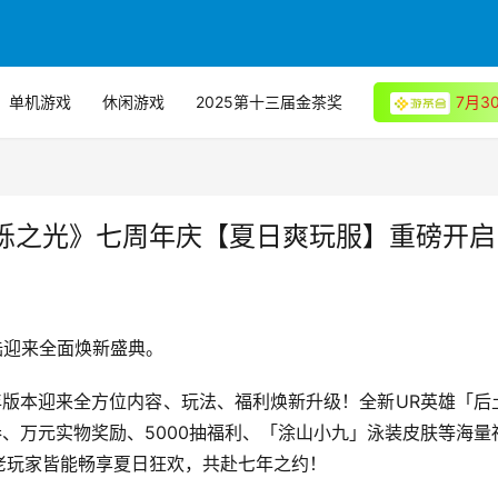
单机游戏
休闲游戏
2025第十三届金茶奖
7月
烁之光》七周年庆【夏日爽玩服】重磅开启
陆迎来全面焕新盛典。
年版本迎来全方位内容、玩法、福利焕新升级！全新UR英雄「后
、万元实物奖励、5000抽福利、「涂山小九」泳装皮肤等海量
老玩家皆能畅享夏日狂欢，共赴七年之约！