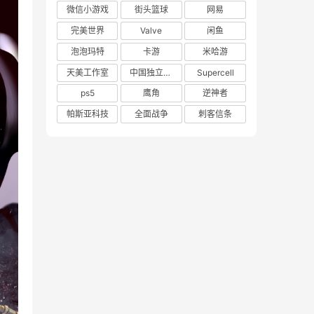
微信小游戏
街头篮球
网易
完美世界
Valve
闲鱼
泡泡玛特
卡游
米哈游
天美工作室
中国独立游戏联盟
Supercell
ps5
鹰角
逆神者
帕斯亚科技
全面战争
刺客信条