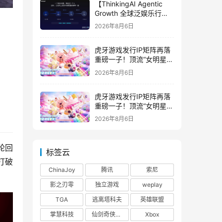
【ThinkingAI Agentic
Growth 全球泛娱乐行业
峰会】Agent 时代，人到
2026年8月6日
底负责什么
虎牙游戏发行IP矩阵再落
重磅一子！顶流“女明星”
ZANMANG LOOPY 正版
2026年8月6日
3D消除手游《消消奇遇》
惊喜曝光
虎牙游戏发行IP矩阵再落
重磅一子！顶流“女明星”
ZANMANG LOOPY 正版
2026年8月6日
3D消除手游《消消奇遇》
惊喜曝光
轮回
标签云
打破
ChinaJoy
腾讯
索尼
影之刃零
独立游戏
weplay
TGA
逃离塔科夫
英雄联盟
掌慧科技
仙剑奇侠传四
Xbox