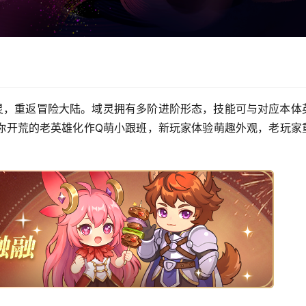
萌灵，重返冒险大陆。域灵拥有多阶进阶形态，技能可与对应本体
你开荒的老英雄化作Q萌小跟班，新玩家体验萌趣外观，老玩家