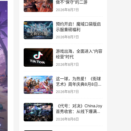
做不“保守”的二游
2026年8月7日
预约开启！魔域口袋版启
示服重磅福利
2026年8月7日
游戏出海，全面进入“内容
经营”时代
2026年8月7日
这一球，为热爱！《街球
艺术》周年庆典8月8日正
式上线，多重福利与全新
2026年8月7日
内容同步开启
《代号：对决》ChinaJoy
首秀收官：从线下爆满看
见玩家的真实期待
2026年8月6日