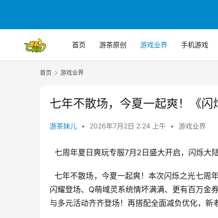
首页
游茶原创
游戏业界
手机游戏
首页
游戏业界
七年不散场，今夏一起爽！《闪
游茶妹儿
•
2026年7月2日 2:24 上午
•
游戏业界
  七周年夏日爽玩专服7月2日盛大开启，闪烁大
  七年不散场，今夏一起爽！本次闪烁之光七周
闪耀登场、Q萌域灵系统情坏满满、更有百万金券
与多元活动齐齐登场！再搭配全面减负优化，新