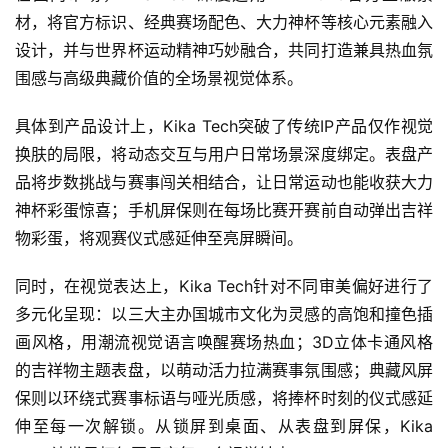
材，将官方标识、经典赛场配色、大力神杯等核心元素融入
设计，并与世界杯运动精神巧妙融合，共同打造兼具热血氛
围感与高级典藏价值的全场景视觉体系。
具体到产品设计上，Kika Tech突破了传统IP产品仅作视觉
换肤的局限，将动态交互与用户日常场景深度绑定。表盘产
品将步数挑战与赛事闯关相结合，让日常运动也能收获大力
神杯彩蛋惊喜；手机屏保则在每场比赛开赛前自动弹出吉祥
物彩蛋，将观赛仪式感延伸至亮屏瞬间。
同时，在视觉表达上，Kika Tech针对不同审美偏好进行了
多元化呈现：以三大主办国城市文化为灵感的高饱和撞色插
画风格，用潮流视觉语言唤醒赛场热血；3D立体卡通风格
的吉祥物主题表盘，以萌动活力拉满赛事氛围感；典藏风屏
保则以环绕式赛事标语与哑光质感，将捧杯时刻的仪式感延
首
伸至每一次解锁。从锁屏到桌面、从表盘到屏保，Kika 
页