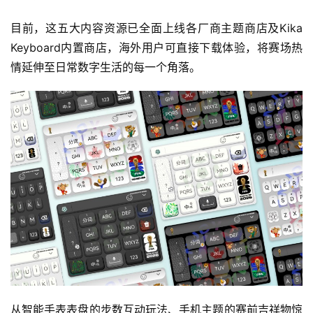
奖
目前，这五大内容资源已全面上线各厂商主题商店及Kika 
Keyboard内置商店，海外用户可直接下载体验，将赛场热
情延伸至日常数字生活的每一个角落。
7
月
3
0
日
游
茶
对
接
会
从智能手表表盘的步数互动玩法、手机主题的赛前吉祥物惊