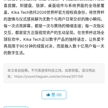
上
喜提醒，到键盘、锁屏、桌面组件与系统界面的全场景覆
盖，Kika Tech依托2026世界杯官方授权商身份，将世界杯
海
的激情与仪式感拆解为无数个与用户日常交织的微小瞬间。
站
每一次点亮屏幕，都是一次与赛场的情绪连接；每一次指尖
交互，都是官方正版视觉资产的生动呈现。在世界杯这场全
球狂欢中，Kika Tech正以数字产品的独特语言，让热爱不
中
再局限于90分钟的绿茵对决，而是融入数十亿用户每一天
文
(
的数字生活。
中
国
)
本文来自投稿，不代表游茶科技立场，如若转载，请注明出
处：https://youxichaguan.com/archives/201156
赞
(0)