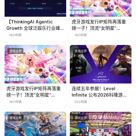
【ThinkingAI Agentic
虎牙游戏发行IP矩阵再落重
Growth 全球泛娱乐行业峰
磅一子！顶流“女明星”
会】Agent 时代，人到底负
ZANMANG LOOPY 正版3D
16小时前
16小时前
责什么
消除手游《消消奇遇》惊喜
曝光
游戏业界
游戏业界
虎牙游戏发行IP矩阵再落重
连续五年参展！Level
磅一子！顶流“女明星”
Infinite 公布2026科隆游戏
ZANMANG LOOPY 正版3D
展产品阵容
16小时前
22小时前
消除手游《消消奇遇》惊喜
曝光
游戏业界
游戏业界