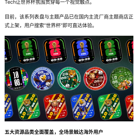
Tech让世界杯氛围贯穿每一个视觉触点。
游
目前，该系列表盘与主题产品已在国内主流厂商主题商店正
茶
原
式上架，用户搜索”世界杯”即可直达体验。
创
游
戏
业
界
手
机
游
戏
单
五大资源品类全面覆盖，全场景触达海外用户
机