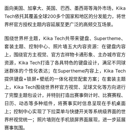
游
面向美国、加拿大、英国、巴西、墨西哥等海外市场，Kika 
戏
Tech依托其覆盖全球200多个国家和地区的分发能力，将世
界杯官方授权主题内容延展至更广泛的高频交互场景。
休
闲
围绕世界杯主题，Kika Tech共带来键盘、Supertheme、
游
套装主题、控制中心、照片墙五大内容资源：在键盘内容
戏
上，围绕官方主视觉、官方吉祥物卡通形象、主办城市官方
资源，Kika Tech打造了各具特色的键盘设计，满足不同球
2
0
迷群体的个性化表达；在Supertheme内容上，Kika Tech
2
提供键盘+锁屏+壁纸的一体化视觉配套方案；在套装主题
5
上，Kika Tech围绕世界杯官方视觉、足球文化等方向进行
第
了完整主题包设计，并特别打造出赛事倒计时、比赛赛程、
十
日历、动态等多种组件，将赛事实时信息呈现在手机桌面
三
上；控制中心实现了下拉菜单与快捷开关等系统级界面的世
届
金
界杯视觉统一；照片墙则在手机锁屏界面展现，进一步延展
茶
赛事氛围。