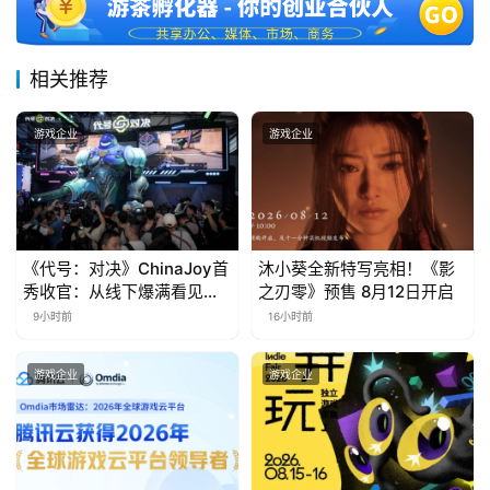
月
3
相关推荐
0
日
游戏企业
游戏企业
游
茶
对
《代号：对决》ChinaJoy首
沐小葵全新特写亮相！《影
接
秀收官：从线下爆满看见玩
之刃零》预售 8月12日开启
家的真实期待
会
9小时前
16小时前
上
游戏企业
游戏企业
海
站