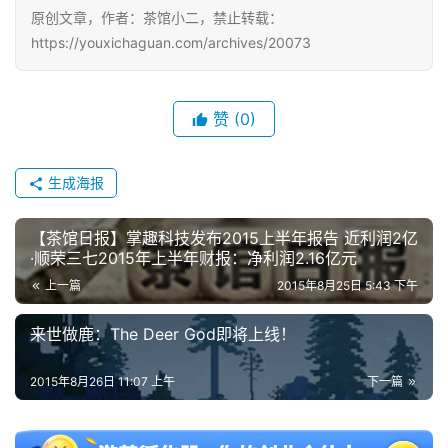
游
原创文章，作者：茶馆小二，禁止转载：
戏
https://youxichaguan.com/archives/20073
2
0
赞
(0)
2
5
第
生成海报
十
三
【茶馆日报】掌趣科技发布2015上半年报告 近利润2亿
届
·顺荣三七2015年上半年财报：净利润2.16亿元
金
上一篇
2015年8月25日 5:43 下午
茶
奖
来世做鹿：The Deer God即将上线！
2015年8月26日 11:07 上午
下一篇
7