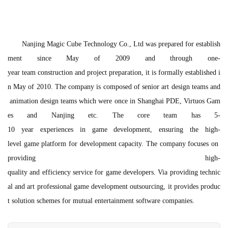
游
戏
业
Nanjing Magic Cube Technology Co., Ltd was prepared for establish
界
ment since May of 2009 and through one- 
year team construction and project preparation, it is formally established i
手
n May of 2010. The company is composed of senior art design teams and
机
游
 animation design teams which were once in Shanghai PDE, Virtuos Gam
戏
es and Nanjing etc. The core team has 5-
10 year experiences in game development, ensuring the high-
单
level game platform for development capacity. The company focuses on 
机
providing high-
游
quality and efficiency service for game developers. Via providing technic
戏
al and art professional game development outsourcing, it provides produc
t solution schemes for mutual entertainment software companies.
休
闲