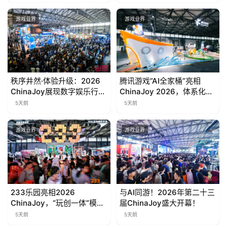
同游”的盛夏之约
游戏业界
游戏业界
秩序井然·体验升级：2026
腾讯游戏”AI全家桶”亮相
ChinaJoy展现数字娱乐行业
ChinaJoy 2026，体系化探
高质量发展新风貌
索为玩家创造前沿体验
5天前
5天前
游戏业界
游戏业界
233乐园亮相2026
与AI同游！2026年第二十三
ChinaJoy，“玩创一体”模式
届ChinaJoy盛大开幕！
引关注
5天前
5天前