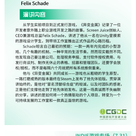
休
闲
游
戏
2
0
2
5
第
十
三
届
金
茶
奖