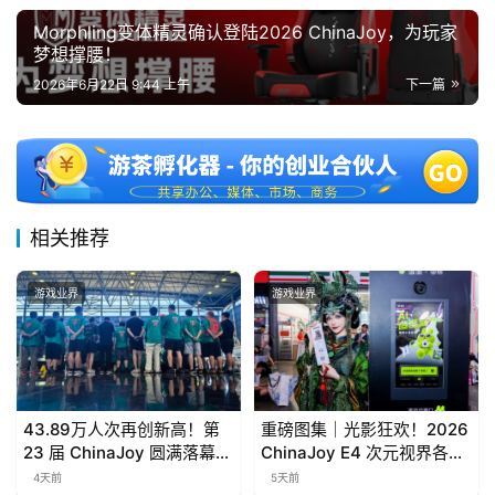
Morphling变体精灵确认登陆2026 ChinaJoy，为玩家
梦想撑腰！
2026年6月22日 9:44 上午
下一篇
相关推荐
游戏业界
游戏业界
43.89万人次再创新高！第
重磅图集｜光影狂欢！2026
23 届 ChinaJoy 圆满落幕：
ChinaJoy E4 次元视界各大
感谢有你，共赴这场“与 AI
影像品牌亮点合集
4天前
5天前