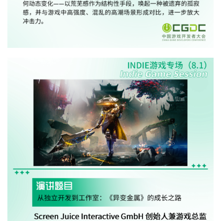
原
创
游
戏
业
界
手
机
游
戏
单
机
游
戏