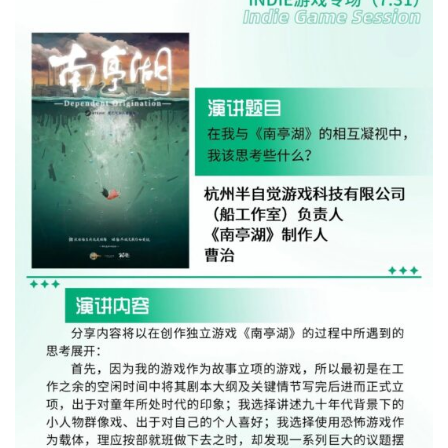
7
月
3
0
日
游
茶
对
接
会
上
海