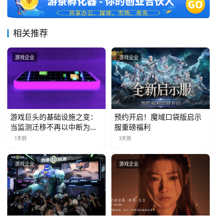
三
届
金
相关推荐
茶
奖
游戏企业
游戏企业
7
月
游戏巨头的基础设施之变：
预约开启！魔域口袋版启示
3
当监测迁移不再以中断为代
服重磅福利
价
1天前
3天前
0
日
游戏企业
游戏企业
游
茶
对