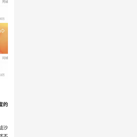
度的
战沙
然不