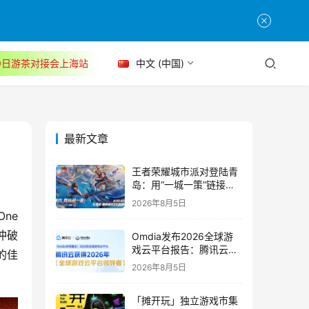
30日游茶对接会上海站
中文 (中国)
最新文章
王者荣耀城市派对登陆青
岛：用“一城一策”链接海
洋场景，以双向奔赴带动
2026年8月5日
夏日文旅
e 
冲破
Omdia发布2026全球游
戏云平台报告：腾讯云连
的佳
续两年入选“领导者”象限
2026年8月5日
「摊开玩」独立游戏市集