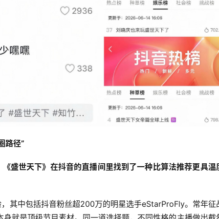
圈路径
”
，《盛世天下》在抖音的直播间里找到了一种比算法推荐更具温
其中包括抖音粉丝超200万的明星选手eStarProFly。常年征
本身就是顶级节目素材。同一道选择题，不同性格的主播做出截