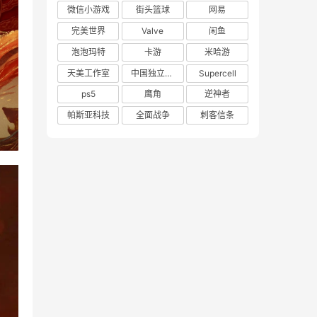
微信小游戏
街头篮球
网易
完美世界
Valve
闲鱼
泡泡玛特
卡游
米哈游
天美工作室
中国独立游戏联盟
Supercell
ps5
鹰角
逆神者
帕斯亚科技
全面战争
刺客信条