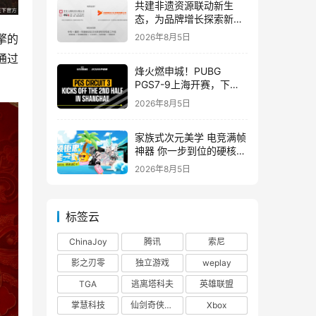
共建非遗资源联动新生
态，为品牌增长探索新路
径
2026年8月5日
擎的
通过
烽火燃申城！PUBG
PGS7-9上海开赛，下半
赛季正式打响！
2026年8月5日
家族式次元美学 电竞满帧
神器 你一步到位的硬核之
选
2026年8月5日
标签云
ChinaJoy
腾讯
索尼
影之刃零
独立游戏
weplay
TGA
逃离塔科夫
英雄联盟
掌慧科技
仙剑奇侠传四
Xbox