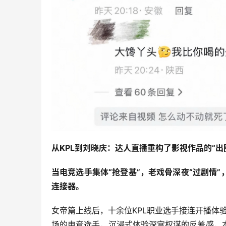
从
KPL
到刘晓庆：达人直播重构了影视作品的
“
出
当电竞选手集体
“
抢登基
”
，老戏骨深夜
“
过剧情
”
连接器。
女帝篇上线后，十余位KPL职业选手接连开播体验，
场的电竞选手，沉浸式体验深宫权谋的反差感，