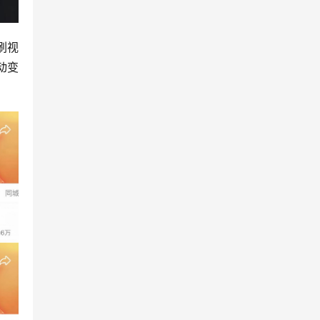
刷视
动变