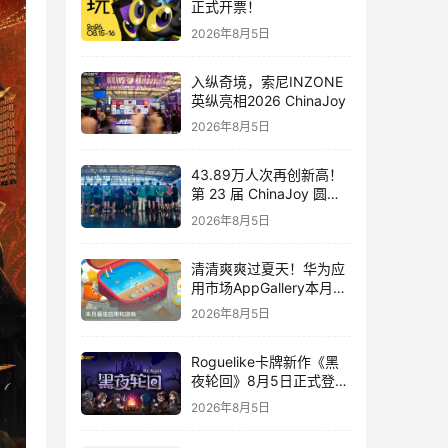
正式开票！
2026年8月5日
入纵奇境，索尼INZONE
英纵亮相2026 ChinaJoy
2026年8月5日
43.89万人次再创新高！
第 23 届 ChinaJoy 圆满
落幕：感谢有你，共赴这
2026年8月5日
场“与 AI 同游”的盛夏之约
清清爽爽过夏天！华为应
用市场AppGallery本月最
佳上新，款款提升幸福感
2026年8月5日
Roguelike卡牌新作《黑
夜轮回》8月5日正式登陆
Steam，首发9折优惠开
2026年8月5日
启