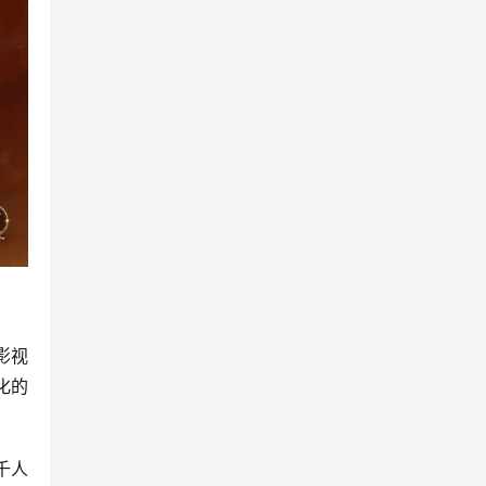
影视
化的
千人